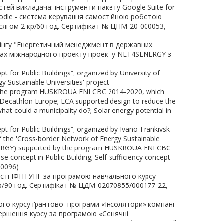
ей викладача: інструменти пакету Google Suite for
oodle - система керування самостійною роботою
сягом 2 кр/60 год. Сертифікат № ЦПМ-20-000053,
енінгу "Енергетичний менеджмент в державних
амках міжнародного проекту проекту NET4SENERGY з
 for Public Buildings“, organized by University of
y Sustainable Universities' project
the program HUSKROUA ENI CBC 2014-2020, which
 Decathlon Europe; LCA supported design to reduce the
hat could a municipality do?; Solar energy potential in
t for Public Buildings“, organized by Ivano-Frankivsk
 of the 'Cross-border Network of Energy Sustainable
NERGY) supported by the program HUSKROUA ENI CBC
 concept in Public Building; Self-sufficiency concept
-0096)
ності ІФНТУНГ за програмою навчального курсу
р/90 год. Сертифікат № ЦДМ-02070855/000177-22,
го курсу ґрантової програми «Інсолятори» компанії
ершення курсу за програмою «Сонячні