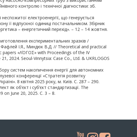
урсу насосно-компресорних труб з використанням
нівного контролю і технічної діагностики: зб.
ті неспожитої електроенергії, що генерується
у її відпускної одиниці постачальником. Збірник
етика – енергетичний перехід». – 12 – 14 жовтня.
виготовлення експериментальних зразків /
афлей І.Я., Миндюк В.Д. // Theoretical and practical
ific papers «ΛΌГOΣ» with Proceedings of the IV
une 21, 2024. Seoul-Vinnytsia: Case Co., Ltd. & UKRLOGOS
дбору систем накопичення енергії для автономних
лузевої конференції «Стратегія розвитку
їні». 8 квітня 2025 року, м. Київ. С. 287 – 290.
кт як об’єкт і суб’єкт стандартизації. The
 on June 20, 2025. С. 3 – 8.