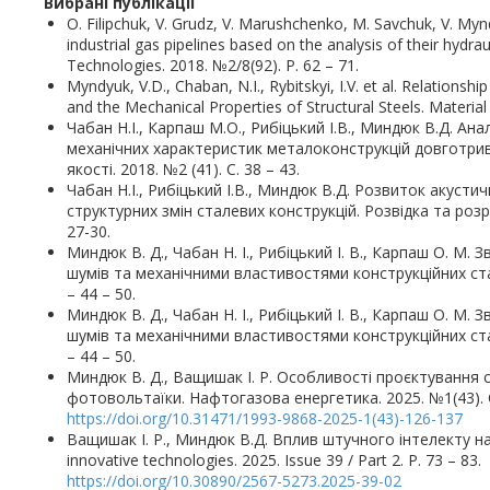
Вибрані публікації
O. Filipchuk, V. Grudz, V. Marushchenko, M. Savchuk, V. M
industrial gas pipelines based on the analysis of their hydra
Technologies. 2018. №2/8(92). P. 62 – 71.
Myndyuk, V.D., Chaban, N.I., Rybitskyi, I.V. et al. Relation
and the Mechanical Properties of Structural Steels. Materia
Чабан Н.І., Карпаш М.О., Рибіцький І.В., Миндюк В.Д. Ан
механічних характеристик металоконструкцій довготрив
якості. 2018. №2 (41). С. 38 – 43.
Чабан Н.І., Рибіцький І.В., Миндюк В.Д. Розвиток акус
структурних змін сталевих конструкцій. Розвідка та роз
27-30.
Миндюк В. Д., Чабан Н. І., Рибіцький І. В., Карпаш О. М
шумів та механічними властивостями конструкційних стал
– 44 – 50.
Миндюк В. Д., Чабан Н. І., Рибіцький І. В., Карпаш О. М
шумів та механічними властивостями конструкційних стал
– 44 – 50.
Миндюк В. Д., Ващишак І. Р. Особливості проєктування 
фотовольтаїки. Нафтогазова енергетика. 2025. №1(43). 
https://doi.org/10.31471/1993-9868-2025-1(43)-126-137
Ващишак І. Р., Миндюк В.Д. Вплив штучного інтелекту на
innovative technologies. 2025. Issue 39 / Part 2. P. 73 – 83
https://doi.org/10.30890/2567-5273.2025-39-02