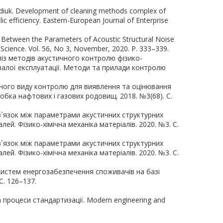
yndiuk. Development of cleaning methods complex of
ulic efficiency. Eastern-European Journal of Enterprise
ship Between the Parameters of Acoustic Structural Noise
l Science. Vol. 56, No 3, November, 2020. P. 333–339.
аліз методів акустичного контролю фізико-
алої експлуатації. Методи та прилади контролю
тичного виду контролю для виявлення та оцінювання
робка нафтових і газових родовищ. 2018. №3(68). С.
. Зв`язок між параметрами акустичних структурних
ей. Фізико-хімічна механіка матеріалів. 2020. №3. С.
. Зв`язок між параметрами акустичних структурних
ей. Фізико-хімічна механіка матеріалів. 2020. №3. С.
систем енергозабезпечення споживачів на базі
С. 126–137.
 процеси стандартизації. Modern engineering and
.