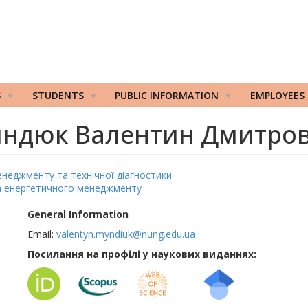
S
STUDENTS
PUBLIC INFORMATION
EMPLOYEES
ндюк Валентин Дмитро
неджменту та технічної діагностики
а енергетичного менеджменту
General Information
Email:
valentyn.myndiuk@nung.edu.ua
Посилання на профілі у наукових виданнях: