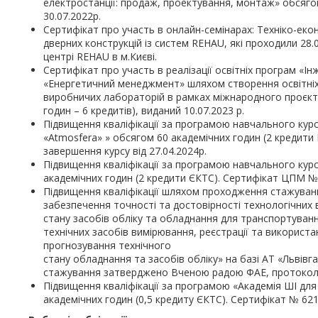
електростанції: продаж, проектування, монтаж» обсягом
30.07.2022р.
Сертифікат про участь в онлайн-семінарах: Техніко-еко
дверних конструкцій із систем REHAU, які проходили 28.
центрі REHAU в м.Києві.
Сертифікат про участь в реалізації освітніх програм «І
«Енергетичний менеджмент» шляхом створення освітніх к
виробничих лабораторій в рамках міжнародного проєкту
годин – 6 кредитів), виданий 10.07.2023 р.
Підвищення кваліфікації за програмою навчального кур
«Atmosfera» » обсягом 60 академічних годин (2 кредити
завершення курсу від 27.04.2024р.
Підвищення кваліфікації за програмою навчального кур
академічних годин (2 кредити ЄКТС). Сертифікат ЦПМ № 
Підвищення кваліфікації шляхом проходження стажуван
забезпечення точності та достовірності технологічних 
стану засобів обліку та обладнання для транспортуван
технічних засобів вимірювання, реєстрації та використ
прогнозування технічного
стану обладнання та засобів обліку» на базі АТ «Львівг
стажування затверджено Вченою радою ФАЕ, протокол № 
Підвищення кваліфікації за програмою «Академія ШІ для 
академічних годин (0,5 кредиту ЄКТС). Сертифікат № 62