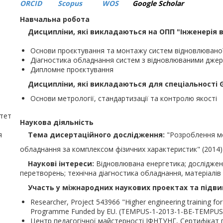
ORCID
Scopus
WOS
Google Scholar
Навчальна робота
Дисципліни, які викладаються на ОПП "Інженерія в
Основи проєктування та монтажу систем відновлювано
Діагностика обладнання систем з відновлюваними джер
Дипломне проєктування
Дисципліни, які викладаються для спеціальності G1
Основи метрології, стандартизації та контролю якості
итет
Наукова діяльність
я
Тема дисертаційного дослідження:
"Розроблення ме
обладнання за комплексом фізичних характеристик" (2014)
Наукові інтереси:
Відновлювана енергетика; досліджен
перетворень; технічна діагностика обладнання, матеріалів 
Участь у міжнародних наукових проектах та підвищ
Researcher, Project 543966 "Higher engineering training for
Programme Funded by EU. (TEMPUS-1-2013-1-BE-TEMPUS-
Центр педагогічної майстерності ІФНТУНГ, Сертифікат п