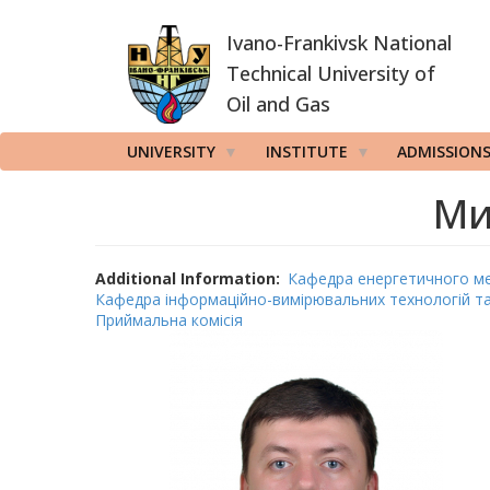
Skip
Ivano-Frankivsk National
to
main
Technical University of
content
Oil and Gas
UNIVERSITY
INSTITUTE
ADMISSION
Ми
Additional Information
Кафедра енергетичного ме
Кафедра інформаційно-вимірювальних технологій т
Приймальна комісія