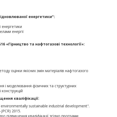
ідновлюваної енергетики":
ї енергетики
елами енергії
6 «Гірництво та нафтогазові технології»:
тоду оцінки якісних змін матеріалів нафтогазого
ня і моделювання фізичних та структурних
і конструкцій
ення кваліфікації:
 environmentally sustainable industrial development".
JPCR) 2015.
ро підвищення кваліфікації згідно програми