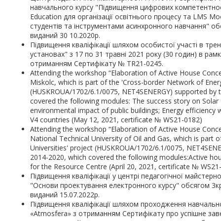
навчального курсу "Підвищення цифрових компетентност
Education для організації освітнього процесу та LMS M
студентів та інструментами асинхронного навчання" об
виданий 30 10.2020р.
Підвищення кваліфікації шляхом особистої участі в тр
установах" з 17 по 31 травні 2021 року (30 годин) в р
отриманням Cертифікату № TR21-0245.
Attending the workshop “Elaboration of Active House Concept
Miskolc, which is part of the 'Cross-border Network of Energ
(HUSKROUA/1702/6.1/0075, NET4SENERGY) supported by 
covered the following modules: The success story on Solar
environmental impact of public buildings; Energy efficiency w
V4 countries (May 12, 2021, certificate № WS21-0182)
Attending the workshop “Elaboration of Active House Concep
National Technical University of Oil and Gas, which is part
Universities' project (HUSKROUA/1702/6.1/0075, NET4SE
2014-2020, which covered the following modules:Active house
for the Resource Centre (April 20, 2021, certificate № WS21
Підвищення кваліфікації у центрі педагогічної майстер
"Основи проектування електронного курсу" обсягом 3к
виданий 15.07.2022р.
Підвищення кваліфікації шляхом проходження навчально
«Atmosfera» з отриманням Сертифікату про успішне зав