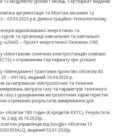
 12 модулів/60 уроків/1 місяць. Сертифікат виданий
номічна аргументація та Монтаж віконних та
02 - 03.03.2023 р.в Демонстраційно-технологічному
нженерія відновлюваної енергетики» та
урсів та організації навчальних та навчально-
 «USAID – Проєкт енергетичної безпеки» (180
су «Монтажник сонячних електростанцій» компанії
 ECTS) з отриманням Сертифікату про успішне
су «Менеджмент грантових проєктів» обсягом 60
25 – 001182, виданий 10.04.2025 р.
ня за напрямком «Метрологічне та технічне
вимірювань витрати газу та параметрів технічного
ня газу з урахуванням метрологічних характеристик
ання отриманих результатів вимірювання для
аз» обсягом 180 годин (6 кредитів ЄКТС). Результати
2 від 30.10.2025р. .
освітніх управлінців від Google» обсягом 15
1020/303ALQ, виданий 02.01.2026р.