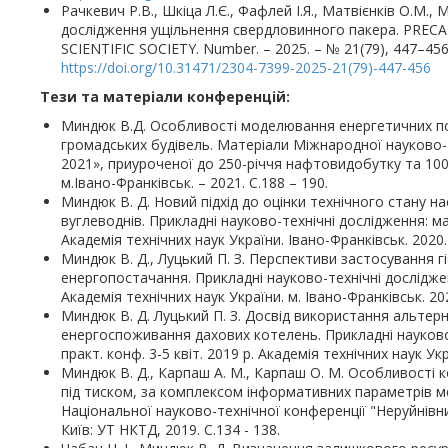
Рачкевич Р.В., Шкіца Л.Є., Фафлей І.Я., Матвієнків О.М.
дослідження ущільнення свердловинного пакера. PRE
SCIENTIFIC SOCIETY. Number. – 2025. – № 21(79), 447–456
https://doi.org/10.31471/2304-7399-2025-21(79)-447-456
Тези та матеріали конференцій:
Миндюк В.Д. Особливості моделювання енергетичних по
громадських будівель. Матеріали Міжнародної науково-
2021», приуроченої до 250-річчя нафтовидобутку та 100-
м.Івано-Франківськ. – 2021. С.188 – 190.
Миндюк В. Д. Новий підхід до оцінки технічного стану 
вуглеводнів. Прикладні науково-технічні дослідження: ма
Академія технічних наук України. Івано-Франківськ. 2020. 
Миндюк В. Д., Луцький П. З. Перспективи застосування г
енергопостачання. Прикладні науково-технічні дослідженн
Академія технічних наук України. м. Івано-Франківськ. 202
Миндюк В. Д. Луцький П. З. Досвід використання альтер
енергоспоживання дахових котелень. Прикладні науково-т
практ. конф. 3-5 квіт. 2019 р. Академія технічних наук Укр
Миндюк В. Д., Карпаш А. М., Карпаш О. М. Особливості
під тиском, за комплексом інформативних параметрів ме
Національної науково-технічної конференції "Неруйнівн
Київ: УТ НКТД, 2019. С.134 - 138.