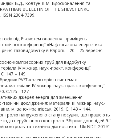
, Миндюк В.Д., Ковтун В.М. Вдосконалення та
CARPATHIAN BULLETIN OF THE SHEVCHENKO
. ISSN 2304-7399.
токів від ІЧ-систем опалення приміщень
технічної конференції «Нафтогазова енергетика -
річчя газовидобутку в Європі. – 20 – 25 вересня.
насосно-компресорних труб для видобутку
теріали ІV міжнар. наук.-практ. конференції.
С. 147 – 149.
ібридних PV/T-колекторів в системах
я: матеріали ІV міжнар. наук.-практ. конференції.
0. С.125 - 127.
нативних джерел енергії для зменшення
ехнічні дослідження: матеріали ІІІ міжнар. наук.-
аїни. м.Івано-Франківськ. 2019. С. 143 – 144.
 контролю напруженого стану посудин, що працюють
тодів неруйнівного контролю. Збірник доповідей 9-ї
ий контроль та технічна діагностика - UkrNDT-2019".