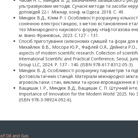
Чабан Н. І., Миндюк В. Д. Визначення залишкового рес
ультразвукових методів. Сучасні методи та засоби неруй
доповідей 22-ї Міжнар. конф. м.Одеса. 2018. С. 49.
Миндюк В.Д., Клим Р. І. Особливості розрахунку кількос
сонячною електростанцією, з метою встановлення еталон
тез Міжнародного наукового форуму «Нафтогазова енерг
м. Івано-Франківськ, 2023. С.127 – 131.
Спосіб приготування силіконових сумішей та форм для 
Михайлюк В.В., Мосора Ю.Р., Фафлей О.Я., Дейнега Р.О., Ф
aspects of modern scientific research: Collection of scient
International Scientific and Practical Conference, Seoul, J
Group LLC, 2024. Р. 137 - 140. (ISBN 978-617-8312-05-3)
Миндюк В. Д. Особливості розрахунку параметрів та пі
фотовольтаїчних станцій. Матеріали міжнародної міжга
агровольтаїки: стан, виклики та кроки впровадження в Укра
Ващишак І. Р., Миндюк В.Д., Ващишак С. П. Штучний інтеле
Importance of Innovation for the Modern World '2025. No 39
(ISBN 978-3-98924-092-6).
 of Oil and Gas