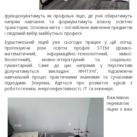
функціонуватимуть як профільні ліцеї, де учні обиратимуть
напрям навчання та формуватимуть власну освітню
траєкторію. Основна мета – поглиблене вивчення предметів
і свідомий вибір майбутньої професії.
Бурштинський ліцей уже сьогодні працює у цій логіці,
пропонуючи різні освітні профілі: STEM (фізико-
математичний, інформаційно-технологічний, хіміко-
біологічний), мовно-літературний та соціально-
гуманітарний. Саме до цих напрямів у перспективі
долучатимуться викладачі ІФНТУНГ, підсилюючи
навчальний процес практичними знаннями та сучасними
підходами. Зокрема, йдеться про розвиток курсів з
робототехніки, енергоефективності, ІТ та інженерії.
Важливою
перевагою
ліцею є вже