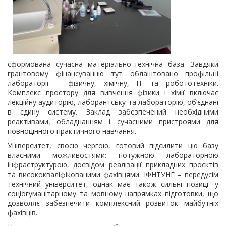
сформована сучасна матеріально-технічна база. Завдяки
грантовому фінансуванню тут облаштовано профільні
лабораторії – фізичну, хімічну, ІТ та робототехніки.
Комплекс простору для вивчення фізики і хімії включає
лекційну аудиторію, лаборантську та лабораторію, об’єднані
в єдину систему. Заклад забезпечений необхідними
реактивами, обладнанням і сучасними пристроями для
повноцінного практичного навчання.
Університет, своєю чергою, готовий підсилити цю базу
власними можливостями: потужною лабораторною
інфраструктурою, досвідом реалізації прикладних проєктів
та висококваліфікованими фахівцями. ІФНТУНГ – передусім
технічний університет, однак має також сильні позиції у
соціогуманітарному та мовному напрямках підготовки, що
дозволяє забезпечити комплексний розвиток майбутніх
фахівців.