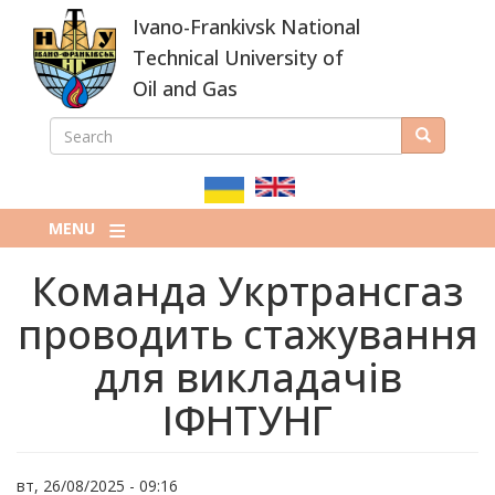
Skip
Ivano-Frankivsk National
to
main
Technical University of
content
Oil and Gas
SEARCH
Search
ПОШУКОВА
ФОРМА
MENU
Команда Укртрансгаз
проводить стажування
для викладачів
ІФНТУНГ
вт, 26/08/2025 - 09:16