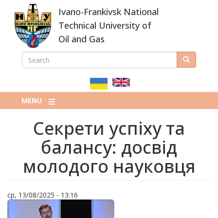
Skip
Ivano-Frankivsk National
to
main
Technical University of
content
Oil and Gas
SEARCH
Search
ПОШУКОВА
ФОРМА
MENU
Секрети успіху та
балансу: досвід
молодого науковця
ср, 13/08/2025 - 13:16