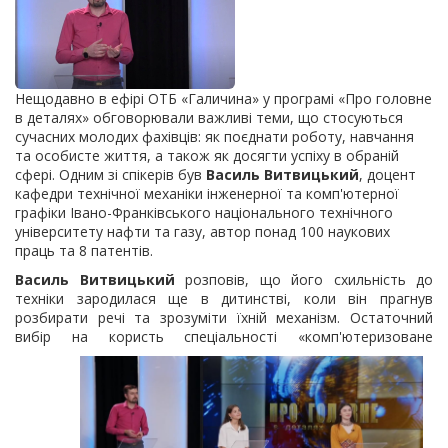
Нещодавно в ефірі ОТБ «Галичина» у програмі «Про головне
в деталях» обговорювали важливі теми, що стосуються
сучасних молодих фахівців: як поєднати роботу, навчання
та особисте життя, а також як досягти успіху в обраній
сфері. Одним зі спікерів був
Василь Витвицький
, доцент
кафедри технічної механіки інженерної та комп'ютерної
графіки Івано-Франківського національного технічного
університету нафти та газу, автор понад 100 наукових
праць та 8 патентів.
Василь Витвицький
розповів, що його схильність до
техніки зародилася ще в дитинстві, коли він прагнув
розбирати речі та зрозуміти їхній механізм. Остаточний
вибір на
користь спеціальності «комп'ютеризоване