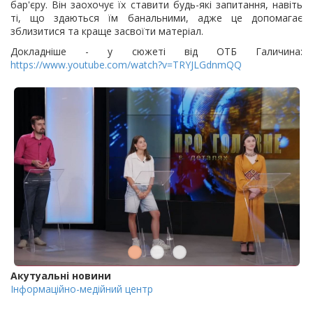
бар'єру. Він заохочує їх ставити будь-які запитання, навіть
ті, що здаються їм банальними, адже це допомагає
зблизитися та краще засвоїти матеріал.
Докладніше - у сюжеті від ОТБ Галичина:
https://www.youtube.com/watch?v=TRYJLGdnmQQ
Акутуальні новини
Інформаційно-медійний центр