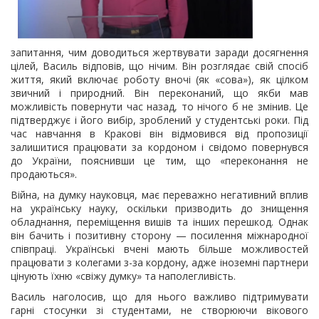
запитання, чим доводиться жертвувати заради досягнення
цілей, Василь відповів, що нічим. Він розглядає свій спосіб
життя, який включає роботу вночі (як «сова»), як цілком
звичний і природний. Він переконаний, що якби мав
можливість повернути час назад, то нічого б не змінив. Це
підтверджує і його вибір, зроблений у студентські роки. Під
час навчання в Кракові він відмовився від пропозиції
залишитися працювати за кордоном і свідомо повернувся
до України, пояснивши це тим, що «переконання не
продаються».
Війна, на думку науковця, має переважно негативний вплив
на українську науку, оскільки призводить до знищення
обладнання, переміщення вишів та інших перешкод. Однак
він бачить і позитивну сторону — посилення міжнародної
співпраці. Українські вчені мають більше можливостей
працювати з колегами з-за кордону, адже іноземні партнери
цінують їхню «свіжу думку» та наполегливість.
Василь наголосив, що для нього важливо підтримувати
гарні стосунки зі студентами, не створюючи вікового