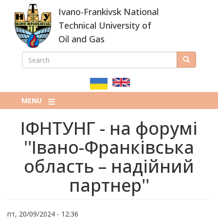
Skip
Ivano-Frankivsk National
to
main
Technical University of
content
Oil and Gas
SEARCH
Search
ПОШУКОВА
ФОРМА
MENU
ІФНТУНГ - на форумі
''Івано-Франківська
область – надійний
партнер''
пт, 20/09/2024 - 12:36