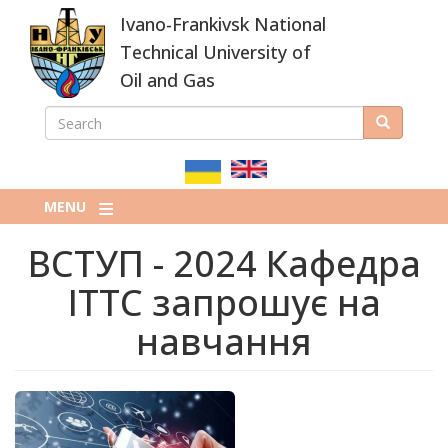
Skip
Ivano-Frankivsk National
to
main
Technical University of
content
Oil and Gas
SEARCH
Search
ПОШУКОВА
ФОРМА
MENU
ВСТУП - 2024 Кафедра
ІТТС запрошує на
навчання