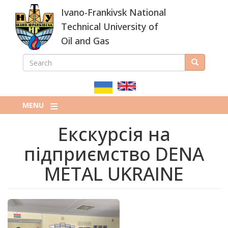
Skip
Ivano-Frankivsk National
to
main
Technical University of
content
Oil and Gas
SEARCH
Search
ПОШУКОВА
ФОРМА
MENU
Екскурсія на
підприємство DENA
METAL UKRAINE