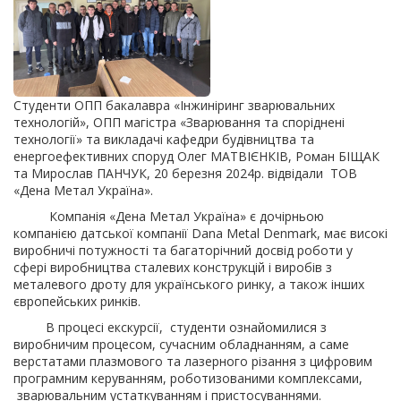
Студенти ОПП бакалавра «Інжиніринг зварювальних
технологій», ОПП магістра «Зварювання та споріднені
технології» та викладачі кафедри будівництва та
енергоефективних споруд Олег МАТВІЄНКІВ, Роман БІЩАК
та Мирослав ПАНЧУК, 20 березня 2024р. відвідали ТОВ
«Дена Метал Україна».
Компанія «Дена Метал Україна» є дочірньою
компанією датської компанії Dana Metal Denmark, має високі
виробничі потужності та багаторічний досвід роботи у
сфері виробництва сталевих конструкцій і виробів з
металевого дроту для українського ринку, а також інших
європейських ринків.
В процесі екскурсії, студенти ознайомилися з
виробничим процесом, сучасним обладнанням, а саме
верстатами плазмового та лазерного різання з цифровим
програмним керуванням, роботизованими комплексами,
зварювальним устаткуванням і пристосуваннями.