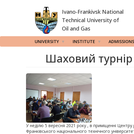
Skip
Ivano-Frankivsk National
to
main
Technical University of
content
Oil and Gas
UNIVERSITY
INSTITUTE
ADMISSION
Шаховий турнір
У неділю 5 вересня 2021 року , в приміщенні Центру
Франківського національного технічного університет