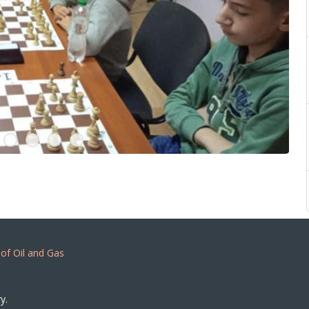
 of Oil and Gas
y.