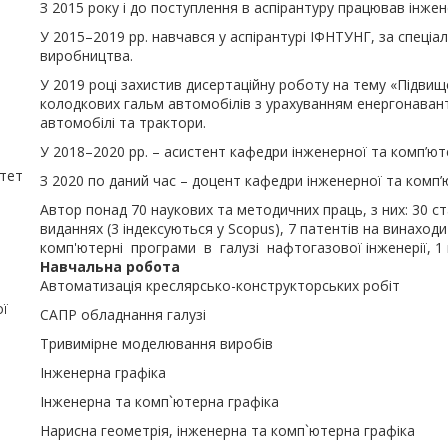
З 2015 року і до поступлення в аспірантуру працював інж
У 2015–2019 рр. навчався у аспірантурі ІФНТУНГ, за спеціа
виробництва.
У 2019 році захистив дисертаційну роботу на тему «Підви
колодкових гальм автомобілів з урахуванням енергонавантаж
автомобілі та трактори.
У 2018–2020 рр. – асистент кафедри інженерної та комп’ют
итет
З 2020 по даний час – доцент кафедри інженерної та комп’
Автор понад 70 наукових та методичних праць, з них: 30 с
виданнях (3 індексуються у Scopus), 7 патентів на винаходи
комп'ютерні програми в галузі нафтогазової інженерії, 1
Навчальна робота
Автоматизація креслярсько-конструкторських робіт
ої
САПР обладнання галузі
Тривимірне моделювання виробів
Інженерна графіка
Інженерна та комп`ютерна графіка
Нарисна геометрія, інженерна та комп`ютерна графіка