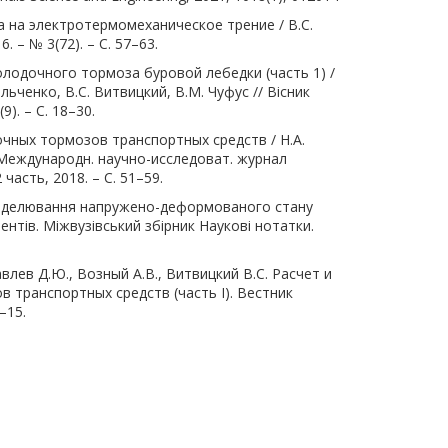
а на электротермомеханическое трение / В.С.
 – № 3(72). – С. 57–63.
лодочного тормоза буровой лебедки (часть 1) /
льченко, В.С. Витвицкий, В.М. Чуфус // Вісник
). – С. 18–30.
чных тормозов транспортных средств / Н.А.
/ Международн. научно-исследоват. журнал
часть, 2018. – С. 51–59.
А. Моделювання напружено-деформованого стану
нтів. Міжвузівський збірник Наукові нотатки.
авлев Д.Ю., Возный А.В., Витвицкий В.С. Расчет и
 транспортных средств (часть I). Вестник
–15.