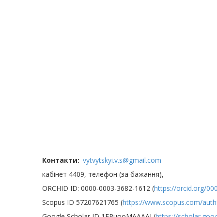
Контакти
vytvytskyi.v.s@gmail.com
кабінет 4409, телефон (за бажання),
ORCHID ID: 0000-0003-3682-1612 (
https://orcid.org/0
Scopus ID 57207621765 (
https://www.scopus.com/authi
Google Scholar ID 1FPuooMAAAAJ (
https://scholar.go