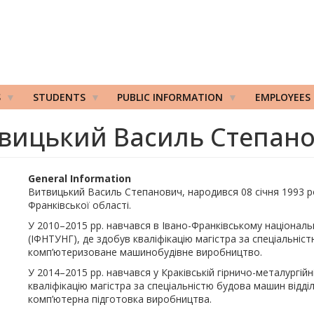
S
STUDENTS
PUBLIC INFORMATION
EMPLOYEES
вицький Василь Степан
General Information
Витвицький Василь Степанович, народився 08 січня 1993 ро
Франківської області.
У 2010–2015 рр. навчався в Івано-Франківському національн
(ІФНТУНГ), де здобув кваліфікацію магістра за спеціальніс
комп’ютеризоване машинобудівне виробництво.
У 2014–2015 рр. навчався у Краківській гірничо-металургійн
кваліфікацію магістра за спеціальністю будова машин відділу
комп’ютерна підготовка виробництва.