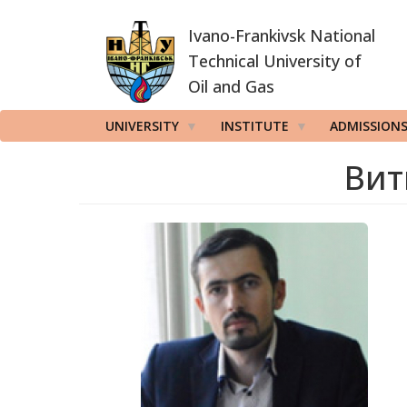
Skip
Ivano-Frankivsk National
to
main
Technical University of
content
Oil and Gas
UNIVERSITY
INSTITUTE
ADMISSION
Вит