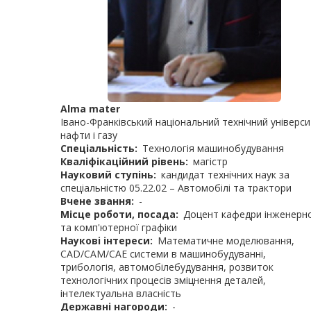
Alma mater
Івано-Франківський національний технічний універс
нафти і газу
Спеціальність
Технологія машинобудування
Кваліфікаційний рівень
магістр
Науковий ступінь
кандидат технічних наук за
спеціальністю 05.22.02 – Автомобілі та трактори
Вчене звання
-
Місце роботи, посада
Доцент кафедри інженерн
та комп'ютерної графіки
Наукові інтереси
Математичне моделювання,
СAD/CAM/CAE системи в машинобудуванні,
трибологія, автомобілебудування, розвиток
технологічних процесів зміцнення деталей,
інтелектуальна власність
Державні нагороди
-