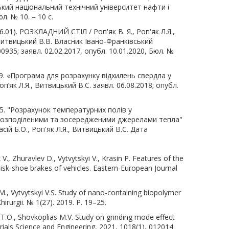
ький національний технічний університет нафти і
л. № 10. – 10 с.
01). РОЗКЛАДНИЙ СТІЛ / Роп'як В. Я., Роп'як Л.Я.,
 Витвицький В.В. Власник Івано-Франківський
935; заявл. 02.02.2017, опубл. 10.01.2020, Бюл. №
9. «Програма для розрахунку відхилень свердла у
Роп’як Л.Я., Витвицький В.С. заявл. 06.08.2018; опубл.
5. "Розрахунок температурних полів у
з розподіленими та зосередженими джерелами тепла"
сій Б.О., Роп'як Л.Я., Витвицький В.С. Дата
V., Zhuravlеv D., Vytvytskyi V., Krasin P. Features of the
 disk-shoe brakes of vehicles. Eastern-European Journal
., Vytvytskyi V.S. Study of nano-containing biopolymer
irurgii. № 1(27). 2019. P. 19–25.
a T.O., Shovkoplias M.V. Study on grinding mode effect
erials Science and Engineering, 2021, 1018(1), 012014