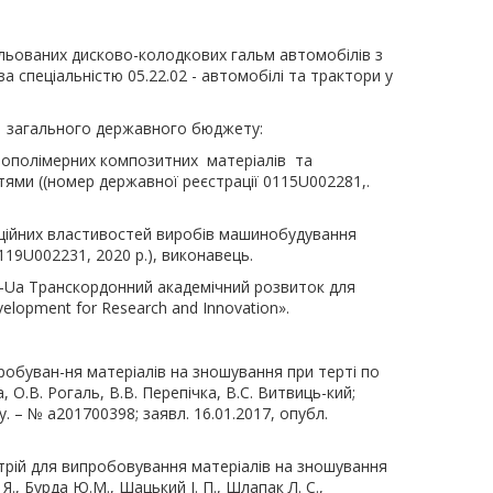
льованих дисково-колодкових гальм автомобілів з
а спеціальністю 05.22.02 - автомобілі та трактори у
 загального державного бюджету:
лополімерних композитних матеріалів та
ми ((номер державної реєстрації 0115U002281,.
аційних властивостей виробів машинобудування
19U002231, 2020 р.), виконавець.
o-Ua Транскордонний академічний розвиток для
elopment for Research and Innovation».
пробуван-ня матеріалів на зношування при терті по
 О.В. Рогаль, В.В. Перепічка, В.С. Витвиць-кий;
у. – № а201700398; заявл. 16.01.2017, опубл.
стрій для випробовування матеріалів на зношування
Я., Бурда Ю.М., Шацький І. П., Шлапак Л. С.,