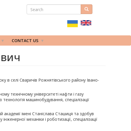
SEARCH
Search
ПОШУКОВА
ФОРМА
CONTACT US
ович
ку в селі Сваричів Рожнятівського району Івано-
ому технічному університеті нафти і газу
тю технологія машинобудування, спеціалізації
ій академії імені Станіслава Сташиця та здобув
 інженерної механіки і роботизації, спеціалізації