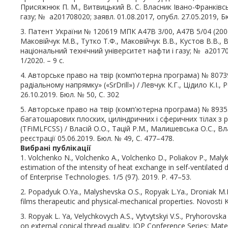
Присяжнюк П. М., Витвицький В. С. Власник Івано-Франківс
газу; № a201708020; заявл. 01.08.2017, опубл. 27.05.2019, Бю
3. Патент України № 120619 МПК A47B 3/00, A47B 5/04 (2006.
Маковійчук М.В., Тутко Т.Ф., Маковійчук В.В., Кустов В.В.,
національний технічний університет нафти і газу; № a201700
1/2020. – 9 с.
4. Авторське право на твір (комп’ютерна програма) № 8073
радіальному напрямку» («SrDrill») / Левчук К.Г., Цідило К.І., 
26.10.2019. Бюл. № 50, C. 302
5. Авторське право на твір (комп'ютерна програма) № 8935
багатошарових плоских, циліндричних і сферичних тілах 
(TFiMLFCSS) / Власій О.О., Тацій Р.М., Малишевська О.С., Вла
реєстрації 05.06.2019. Бюл. № 49, C. 477–478.
Вибрані публікації
1. Volchenko N., Volchenko A., Volchenko D., Poliakov P., Malyk 
estimation of the intensity of heat exchange in self-ventilated
of Enterprise Technologies. 1/5 (97). 2019. Р. 47–53.
2. Popadyuk O.Ya., Malyshevska O.S., Ropyak L.Ya., Droniak M.М
films therapeutic and physical-mechanical properties. Novosti Kh
3. Ropyak L. Ya, Velychkovych A.S., Vytvytskyi V.S., Pryhorovsk
on external conical thread quality. IOP Conference Series: Mat