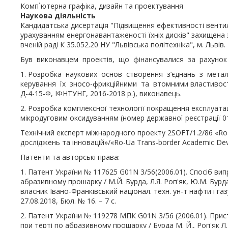
Комп`ютерна графіка, дизайн та проектування
Наукова діяльність
Кандидатська дисертація "Підвищення ефективності венти
урахуванням енергонавантаженості їхніх дисків" захищена з
вченій раді К 35.052.20 НУ "Львівська політехніка", м. Львів.
Був виконавцем проектів, що фінансувалися за рахунок
1. Розробка наукових основ створення з’єднань з мета
керування їх зносо-фрикційними та втомними властивостя
Д-4-15-Ф, ІФНТУНГ, 2016-2018 р.), виконавець.
2. Розробка комплексної технології покращення експлуат
мікродуговим оксидуванням (номер державної реєстрації 01
Технічний експерт міжнародного проекту 2SOFT/1.2/86 «R
досліджень та інновацій»/«Ro-Ua Trans-border Academic Dev
Патенти та авторські права:
1. Патент України № 117625 G01N 3/56(2006.01). Спосіб ви
абразивному прошарку / М.Й. Бурда, Л.Я. Роп'як, Ю.М. Бурда,
власник Івано-Франківський націонал. техн. ун-т нафти і газ
27.08.2018, Бюл. № 16. – 7 с.
2. Патент України № 119278 МПК G01N 3/56 (2006.01). При
при терті по абразивному прошарку / Бурда М. Й., Роп'як Л. 