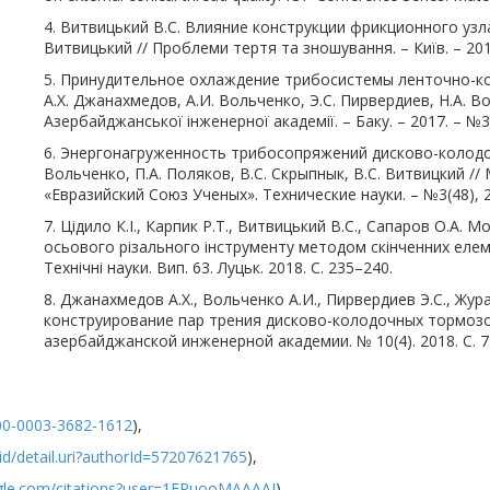
4. Витвицький В.С. Влияние конструкции фрикционного узл
Витвицький // Проблеми тертя та зношування. – Київ. – 2016.
5. Принудительное охлаждение трибосистемы ленточно-ко
А.Х. Джанахмедов, А.И. Вольченко, Э.С. Пирвердиев, Н.А. Во
Азербайджанської інженерної академії. – Баку. – 2017. – №3(9
6. Энергонагруженность трибосопряжений дисково-колодо
Вольченко, П.А. Поляков, В.С. Скрыпнык, В.С. Витвицкий /
«Евразийский Союз Ученых». Технические науки. – №3(48), 2 
7. Цідило К.І., Карпик Р.Т., Витвицький В.С., Сапаров О.
осьового різального інструменту методом скінченних елеме
Технічні науки. Вип. 63. Луцьк. 2018. С. 235–240.
8. Джанахмедов А.Х., Вольченко А.И., Пирвердиев Э.С., Жур
конструирование пар трения дисково-колодочных тормозов
азербайджанской инженерной академии. № 10(4). 2018. С. 7
000-0003-3682-1612
),
d/detail.uri?authorId=57207621765
),
ogle.com/citations?user=1FPuooMAAAAJ
)