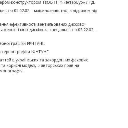
енером-конструктором ТзОВ НТФ «ІнтерБур» ЛТД.
льністю 05.02.02 – машинознавство, з відривом від
щення ефективності вентильованих дисково-
еності їхніх дисків» за спеціальністю 05.22.02 –
ерної графіки ІФНТУНГ.
ютерної графіки ІФНТУНГ.
таттей в українських та закордонних фахових
 та корисні моделі, 5 авторських прав на
 монографія.