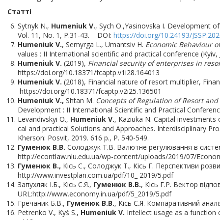
Статті
Sytnyk
N.,
Humeniuk V.
, Sych O.,Yasinovska I. Development of
Vol. 11, No. 1, P.31-43. DOI:
https://doi.org/10.24193/JSSP.202
Humeniuk V.
, Semyrga L., Umantsiv H.
Economic Behaviour of
values : ІІ International scientific and practical conference (Kyi
Humeniuk V.
(2019),
Financial security of enterprises in res
https://doi.org/10.18371/fcaptp.v1i28.164013
Humeniuk V.
(2018), Financial nature of resort multiplier, Finan
https://doi.org/10.18371/fcaptp.v2i25.136501
Humeniuk
V
.,
Shtan M.
Concepts of Regulation of Resort and 
Development : II International Scientific and Practical Conferen
Levandivskyi O.,
Humeniuk V.
, Kaziuka N. Capital investments 
cal and practical Solutions and Approaches. Interdisciplinary 
Kherson: Posvit, 2019. 616 p., P. 540-549.
Гуменюк В.В
.
Солоджук Т.В. Валютне регулювання в системі ч
http://econtlaw.nlu.edu.ua/wp-content/uploads/2019/07/Econo
Гуменюк В.,
Кісь С., Солоджук Т., Кісь Г. Перспективи розви
http://www.investplan.com.ua/pdf/10_ 2019/5.pdf
Запухляк І.Б., Кісь С.Я.,
Гуменюк В.В.
, Кісь Г.Р. Вектор від
URL:http://www.economy.in.ua/pdf/5_2019/5.pdf
Гречаник Б.В.,
Гуменюк В.В.
, Кісь С.Я. Компаративний анал
Petrenko V., Kyś S.,
Humeniuk V.
Intellect usage as a function 