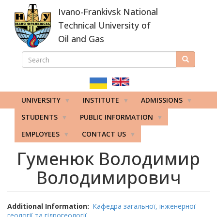
Skip
Ivano-Frankivsk National
to
main
Technical University of
content
Oil and Gas
SEARCH
Search
ПОШУКОВА
ФОРМА
UNIVERSITY
INSTITUTE
ADMISSIONS
STUDENTS
PUBLIC INFORMATION
EMPLOYEES
CONTACT US
Гуменюк Володимир
Володимирович
Additional Information
Кафедра загальної, інженерної
геології та гідрогеології