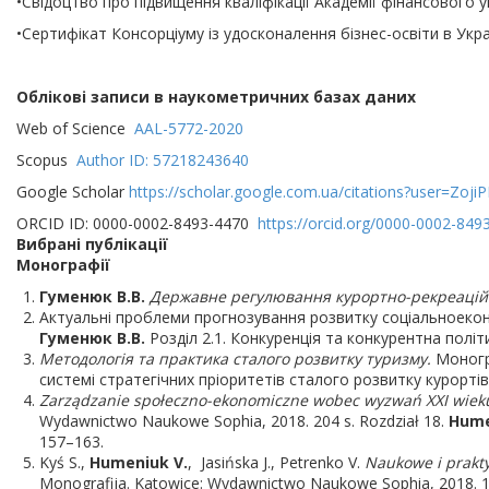
•Свідоцтво про підвищення кваліфікації Академії фінансового уп
•Сертифікат Консорціуму із удосконалення бізнес-освіти в Укр
Облікові записи в наукометричних базах даних
Web of Science
AAL-5772-2020
Scopus
Author ID: 57218243640
Google Scholar
https://scholar.google.com.ua/citations?user=Zo
ORCID ID: 0000-0002-8493-4470
https://orcid.org/0000-0002-849
Вибрані публікації
Монографії
Гуменюк В.В.
Державне регулювання курортно-рекреацій
Актуальні проблеми прогнозування розвитку соціальноеконом
Гуменюк В.В.
Розділ 2.1. Конкуренція та конкурентна полі
Методологія та практика сталого розвитку туризму
.
Моногра
системі стратегічних пріоритетів сталого розвитку курортів і
Zarz
ą
dzanie
spo
ł
eczno
-
ekonomiczne
wobec
wyzwa
ń
XXI
wiek
Wydawnictwo Naukowe Sophia, 2018. 204 s. Rozdział 18.
Hum
157–163.
Kyś S.,
Humeniuk
V.
, Jasińska J., Petrenkо V.
Naukowe i prakty
Monografija. Katowice: Wydawnictwo Naukowe Sophia, 2018. 1