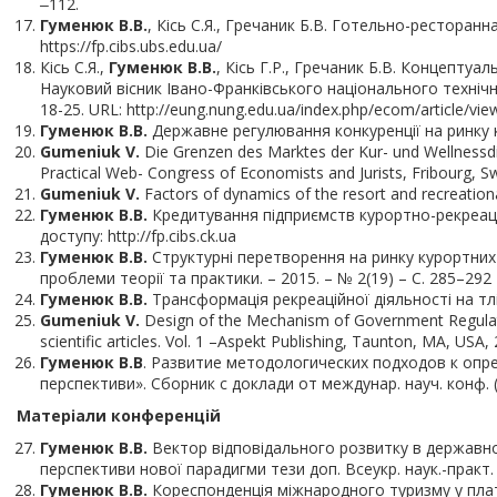
‒
112.
Гуменюк В.В.
, Кісь С.Я., Гречаник Б.В. Готельно-ресторан
https://fp.cibs.ubs.edu.ua/
Кісь С.Я.,
Гуменюк В.В.
, Кісь Г.Р., Гречаник Б.В. Концепту
Науковий вісник Івано-Франківського національного технічно
18-25. URL: http://eung.nung.edu.ua/index.php/ecom/article/vie
Гуменюк В.В.
Державне регулювання конкуренції на ринку ку
Gumeniuk V.
Die Grenzen des Marktes der Kur- und Wellnessdie
Practical Web- Congress of Economists and Jurists, Fribourg, Sw
Gumeniuk V.
Factors of dynamics of the resort and recreation
Гуменюк В.В.
Кредитування підприємств курортно-рекреаційн
доступу: http://fp.cibs.ck.ua
Гуменюк В.В.
Структурні перетворення на ринку курортних п
проблеми теорії та практики. – 2015. – № 2(19) – С. 285–292
Гуменюк В.В.
Трансформація рекреаційної діяльності на тлі г
Gumeniuk V.
Design of the Mechanism of Government Regulati
scientific articles. Vol. 1 –Aspekt Publishing, Taunton, MA, USA, 
Гуменюк В.В
. Развитие методологических подходов к опр
перспективи». Сборник с доклади от междунар. науч. конф. (10
Матеріали конференцій
Гуменюк В.В.
Вектор відповідального розвитку в державном
перспективи нової парадигми тези доп. Всеукр. наук.-практ. кон
Гуменюк В.В.
Кореспонденція міжнародного туризму у платіж