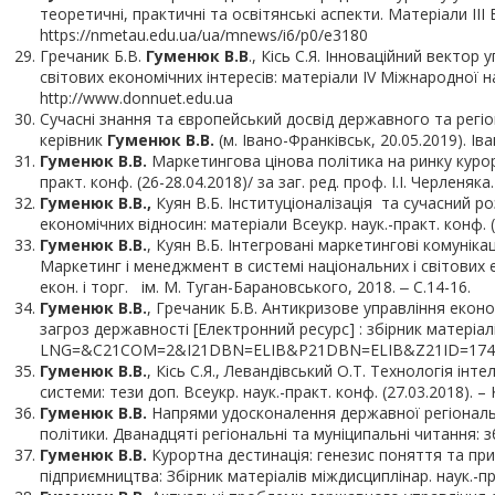
теоретичні, практичні та освітянські аспекти. Матеріали ІІІ 
https://nmetau.edu.ua/ua/mnews/i6/p0/e3180
Гречаник Б.В.
Гуменюк В.В
., Кісь С.Я. Інноваційний векто
світових економічних інтересів: матеріали ІV Міжнародної н
http://www.donnuet.edu.ua
Сучасні знання та європейський досвід державного та регіо
керівник
Гуменюк В.В.
(м. Івано-Франківськ, 20.05.2019). Ів
Гуменюк В.В.
Маркетингова цінова політика на ринку курор
практ. конф. (26-28.04.2018)/ за заг. ред. проф. І.І. Черленя
Гуменюк В.В.,
Куян В.Б. Інституціоналізація та сучасний ро
економічних відносин: матеріали Всеукр. наук.-практ. конф. 
Гуменюк В.В.
, Куян В.Б. Інтегровані маркетингові комунік
Маркетинг і менеджмент в системі національних і світових еко
екон. і торг. ім. М. Туган-Барановського, 2018. ‒ С.14-16.
Гуменюк В.В.
, Гречаник Б.В. Антикризове управління еконо
загроз державності [Електронний ресурс] : збірник матеріалів к
LNG=&C21COM=2&I21DBN=ELIB&P21DBN=ELIB&Z21ID=17401792
Гуменюк В.В.
, Кісь С.Я., Левандівський О.Т. Технологія ін
системи: тези доп. Всеукр. наук.-практ. конф. (27.03.2018). – Ки
Гуменюк В.В.
Напрями удосконалення державної регіонально
політики. Дванадцяті регіональні та муніципальні читання: зб
Гуменюк В.В.
Курортна дестинація: генезис поняття та прик
підприємництва: Збірник матеріалів міждисциплінар. наук.-прак