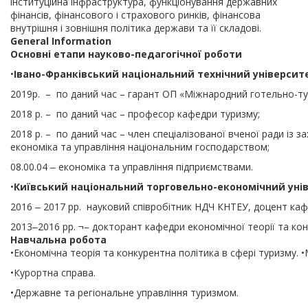
інституційна інфраструктура, функціонування державних
фінансів, фінансового і страхового ринків, фінансова
внутрішня і зовнішня політика держави та її складові.
General Information
Основні етапи науково-педагогічної роботи
•
Івано-Франківський національний технічний університе
2019р. – по даний час – гарант ОП «Міжнародний готельно-ту
2018 р. – по даний час – професор кафедри туризму;
2018 р. – по даний час – член спеціалізованої вченої ради із з
економіка та управління національним господарством;
08.00.04 ‒ економіка та управління підприємствами.
•
Київський національний торговельно-економічний уні
2016 ‒ 2017 рр. науковий співробітник НДЧ КНТЕУ, доцент каф
2013‒2016 рр. ¬– докторант кафедри економічної теорії та ко
Навчальна робота
•Економічна теорія та конкурентна політика в сфері туризму. 
•Курортна справа.
•Державне та регіональне управління туризмом.