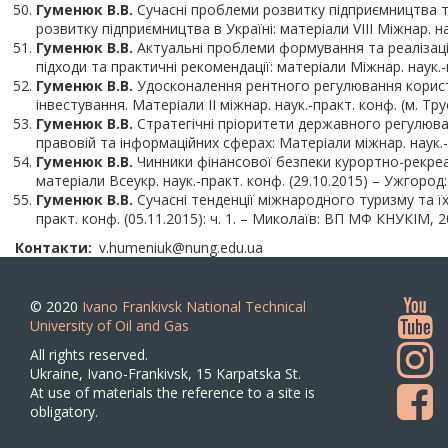
Гуменюк В.В.
Cучасні проблеми розвитку підприємництва та 
розвитку підприємництва в Україні: матеріали VІІІ Міжнар. наук
Гуменюк В.В.
Актуальні проблеми формування та реалізації
підходи та практичні рекомендації: матеріали Міжнар. наук.-п
Гуменюк В.В.
Удосконалення рентного регулювання користу
інвестування. Матеріали ІІ міжнар. наук.-практ. конф. (м. Тр
Гуменюк В.В.
Стратегічні пріоритети державного регулюванн
правовій та інформаційних сферах: Матеріали міжнар. наук.-пра
Гуменюк В.В.
Чинники фінансової безпеки курортно-рекреац
матеріали Всеукр. наук.-практ. конф. (29.10.2015) – Ужгород:
Гуменюк В.В.
Сучасні тенденції міжнародного туризму та їх
практ. конф. (05.11.2015): ч. 1. – Миколаїв: ВП МФ КНУКІМ, 20
Контакти
v.humeniuk@nung.edu.ua
© 2020
Ivano Frankivsk National Technical
University of Oil and Gas
All rights reserved.
Ukraine, Ivano-Frankivsk, 15 Karpatska St.
At use of materials the reference to a site is
obligatory.