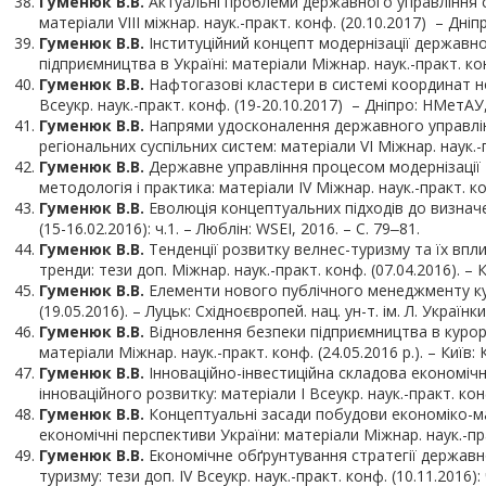
Гуменюк В.В.
Актуальні проблеми державного управління с
матеріали VIII міжнар. наук.-практ. конф. (20.10.2017) – Дніп
Гуменюк В.В.
Інституційний концепт модернізації державно
підприємництва в Україні: матеріали Міжнар. наук.-практ. конф
Гуменюк В.В.
Нафтогазові кластери в системі координат но
Всеукр. наук.-практ. конф. (19-20.10.2017) – Дніпро: НМетАУ,
Гуменюк В.В.
Напрями удосконалення державного управління
регіональних суспільних систем: матеріали VІ Міжнар. наук.-п
Гуменюк В.В.
Державне управління процесом модернізації 
методологія і практика: матеріали ІV Міжнар. наук.-практ. ко
Гуменюк В.В.
Еволюція концептуальних підходів до визначен
(15-16.02.2016): ч.1. – Люблін: WSEI, 2016. – С. 79
‒
81.
Гуменюк В.В.
Тенденції розвитку велнес-туризму та їх впл
тренди: тези доп. Міжнар. наук.-практ. конф. (07.04.2016). – Ки
Гуменюк В.В.
Елементи нового публічного менеджменту кур
(19.05.2016). – Луцьк: Східноєвропей. нац. ун-т. ім. Л. Українки
Гуменюк В.В.
Відновлення безпеки підприємництва в курортн
матеріали Міжнар. наук.-практ. конф. (24.05.2016 р.). – Київ: К
Гуменюк В.В.
Інноваційно-інвестиційна складова економічн
інноваційного розвитку: матеріали І Всеукр. наук.-практ. конф
Гуменюк В.В.
Концептуальні засади побудови економіко-ма
економічні перспективи України: матеріали Міжнар. наук.-практ
Гуменюк В.В.
Економічне обґрунтування стратегії державног
туризму: тези доп. ІV Всеукр. наук.-практ. конф. (10.11.2016)