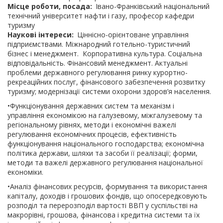
Місце роботи, посада
Івано-Франківський національний
технічний університет нафти і газу, професор кафедри
туризму
Наукові інтереси
Ціннісно-орієнтоване управління
підприємствами. Міжнародний готельно-туристичний
бізнес і менеджмент. Корпоративна культура. Соціальна
відповідальність. Фінансовий менеджмент. Актуальні
проблеми державного регулювання ринку курортно-
рекреаційних послуг, фінансового забезпечення розвитку
туризму; модернізації системи охорони здоров’я населення.
•Функціонування державних систем та механізм і
управління економікою на галузевому, міжгалузевому та
регіональному рівнях, методи і економічні важелі
регулювання економічних процесів, ефективність
функціонування національного господарства; економічна
політика держави, шляхи та засоби її реалізації; форми,
методи та важелі державного регулювання національної
економіки.
•Аналіз фінансових ресурсів, формування та використання
капіталу, доходів і грошових фондів, що опосередковують
розподіл та перерозподіл вартості ВВП у суспільстві на
макрорівні, грошова, фінансова і кредитна системи та їх