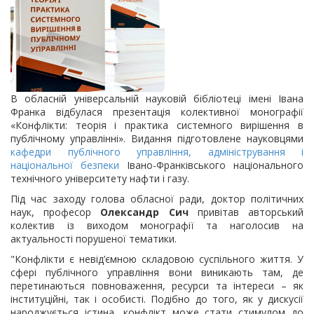
В обласній універсальній науковій бібліотеці імені Івана
Франка відбулася презентація колективної монографії
«Конфлікти: теорія і практика системного вирішення в
публічному управлінні». Видання підготовлене науковцями
кафедри публічного управління, адміністрування і
національної безпеки
Івано-Франківського національного
технічного університету нафти і газу.
Під час заходу голова обласної ради, доктор політичних
наук, професор
Олександр Сич
привітав авторський
колектив із виходом монографії та наголосив на
актуальності порушеної тематики.
"Конфлікти є невід’ємною складовою суспільного життя. У
сфері публічного управління вони виникають там, де
перетинаються повноваження, ресурси та інтереси – як
інституційні, так і особисті. Подібно до того, як у дискусії
народжується істина, конфлікт може стати стимулом до