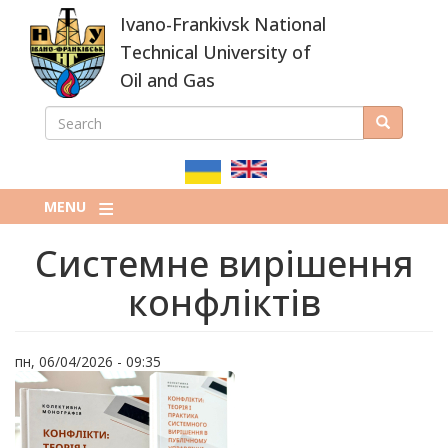
Skip
Ivano-Frankivsk National
to
main
Technical University of
content
Oil and Gas
SEARCH
Search
ПОШУКОВА
ФОРМА
MENU
Системне вирішення
конфліктів
пн, 06/04/2026 - 09:35