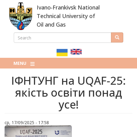
Skip
Ivano-Frankivsk National
to
main
Technical University of
content
Oil and Gas
SEARCH
Search
ПОШУКОВА
ФОРМА
MENU
ІФНТУНГ на UQAF-25:
якість освіти понад
усе!
ср, 17/09/2025 - 17:58