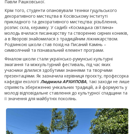
Павли Рашковської.
Крім того, студенти опановували техніки гуцульського
декоративного мистецтва в Косівському інституті
прикладного та декоративного мистецтва: різьблення,
розпис скла, кераміку. У садибі «Космацька світлина»
молодь вчилася писанкарству та створенню сирних коників,
а в Яворові знайомилася з традиційним ліжникарством.
Родзинкою школи став похід на Писаний Камінь –
символічний та пізнавальний елемент програми.
Фіналом школи стали українсько-румунські культурні
змагання та міжкультурний фестиваль, під час яких
учасники ділилися здобутими знаннями та творчими
презентаціями. Як зазначила керівниця проєкту, професорка
кафедри екології
Людмила АРХИПОВА
, такі заходи не лише
сприяють збереженню унікальних традицій, а й формують у
молоді відповідальне ставлення до культурної спадщини та
її значення для майбутніх поколінь.