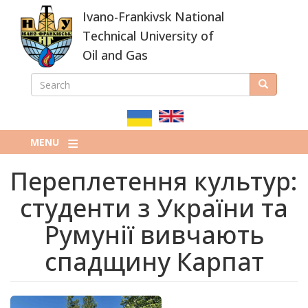
Skip
Ivano-Frankivsk National
to
main
Technical University of
content
Oil and Gas
SEARCH
Search
ПОШУКОВА
ФОРМА
MENU
Переплетення культур:
студенти з України та
Румунії вивчають
спадщину Карпат