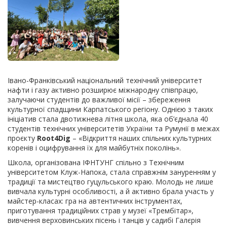
Івано-Франківський національний технічний університет
нафти і газу активно розширює міжнародну співпрацю,
залучаючи студентів до важливої місії – збереження
культурної спадщини Карпатського регіону. Однією з таких
ініціатив стала двотижнева літня школа, яка об’єднала 40
студентів технічних університетів України та Румунії в межах
проєкту
Root4Dig
– «Відкриття наших спільних культурних
коренів і оцифрування їх для майбутніх поколінь».
Школа, організована ІФНТУНГ спільно з Технічним
університетом Клуж-Напока, стала справжнім зануренням у
традиції та мистецтво гуцульського краю. Молодь не лише
вивчала культурні особливості, а й активно брала участь у
майстер-класах: гра на автентичних інструментах,
приготування традиційних страв у музеї «Трембітар»,
вивчення верховинських пісень і танців у садибі Галєрія