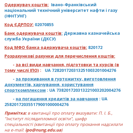
Одержувач коштів:
Івано-Франківський
національний технічний університет нафти і газу
(ІФНТУНГ)
Код ЄДРПОУ:
02070855
Банк одержувача коштів
:
Державна казначейська
служба України (ДКСУ)
Код
МФО банка одержувача коштів:
820172
Розрахункові рахунки для перечислення коштів:
-
за всі види навчання, підготовки та курсів (в
тому числі ІПО)
:
UA 728201720313251003201004276
-
за проживання в гуртожитку, виготовлення
документів, харчування, користування
спорткомплексом
: UA 738201720313221003202004276
-
на погашення кредитів за навчання
: UA
258201720355179001000004276
Примітка:
в квитанції про оплату вказувати: П. І. Б.,
"Інститут післядипломної освіти", шифр
спеціальності (квитанції про оплату прохання надсилати
на
e
-
mail
:
ipo
@nung.edu.ua
)