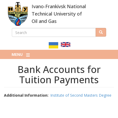
Skip
Ivano-Frankivsk National
to
main
Technical University of
content
Oil and Gas
SEARCH
Search
ПОШУКОВА
ФОРМА
MENU
Bank Accounts for
Tuition Payments
Additional Information
Institute of Second Masters Degree