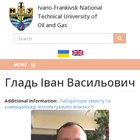
Skip
Ivano-Frankivsk National
to
main
Technical University of
content
Oil and Gas
SEARCH
Search
ПОШУКОВА
ФОРМА
MENU
Гладь Іван Васильович
Additional Information
Лабораторія захисту та
комерціалізації інтелектуальної власності