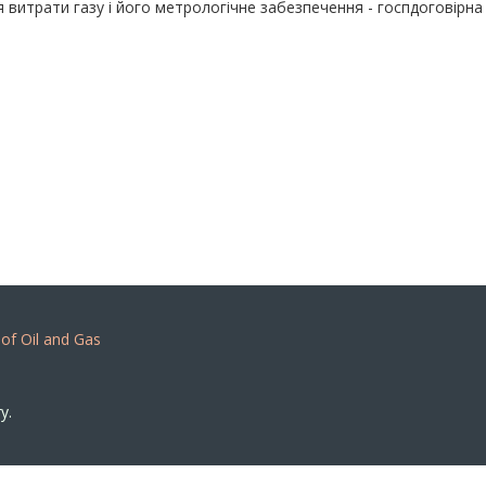
 витрати газу і його метрологічне забезпечення - госпдоговірн
 of Oil and Gas
y.