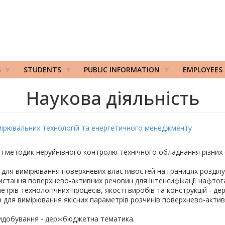
S
STUDENTS
PUBLIC INFORMATION
EMPLOYEES
Наукова діяльність
ірювальних технологій та енергетичного менеджменту
і методик неруйнівного контролю технічного обладнання різних 
 для вимірювання поверхневих властивостей на границях розділу
стання поверхнево-активних речовин для інтенсифікації нафтога
трів технологічних процесів, якості виробів та конструкцій - 
в для вимірювання якісних параметрів розчинів поверхнево-акти
идобування - держбюджетна тематика.