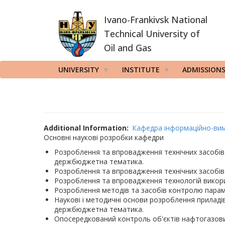
Skip
Ivano-Frankivsk National
to
main
Technical University of
content
Oil and Gas
UNIVERSITY
INSTITUTE
ADMISSION
Additional Information
Кафедра інформаційно-вим
Основні наукові розробки кафедри
Розроблення та впровадження технічних засобів 
держбюджетна тематика.
Розроблення та впровадження технічних засобів
Розроблення та впровадження технологій викори
Розроблення методів та засобів контролю параме
Наукові і методичні основи розроблення приладі
держбюджетна тематика.
Опосередкований контроль об'єктів нафтогазов