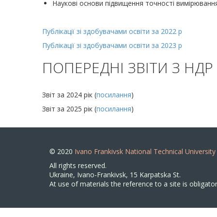
Наукові основи підвищення точності вимірювання
Публікації зі здобувачами освіти за 2022 р
Публікації зі здобувачами освіти за 2023 р
ПОПЕРЕДНІ ЗВІТИ З НДР
Звіт за 2024 рік (
посилання
)
Звіт за 2025 рік (
посилання
)
© 2020
Ivano Frankivsk National Technical University
All rights reserved.
Ukraine, Ivano-Frankivsk, 15 Karpatska St.
At use of materials the reference to a site is obligator