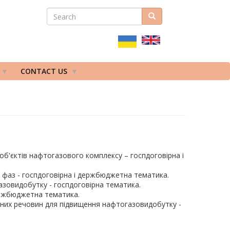
SEARCH
Search
ПОШУКОВА
ФОРМА
CONTACT US
об'єктів нафтогазового комплексу – госпдоговірна і
 фаз - госпдоговірна і держбюджетна тематика.
зовидобутку - госпдоговірна тематика.
держбюджетна тематика.
вних речовин для підвищення нафтогазовидобутку -