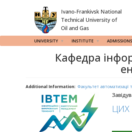
Skip
Ivano-Frankivsk National
to
main
Technical University of
content
Oil and Gas
UNIVERSITY
INSTITUTE
ADMISSION
Кафедра інфо
е
Additional Information
Факультет автоматизації 
Завідув
ЦИХ 