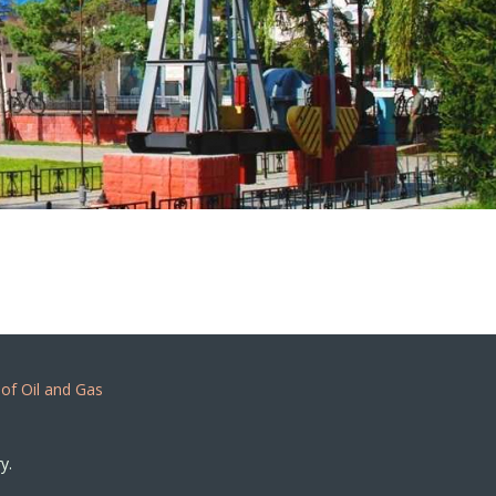
 of Oil and Gas
y.