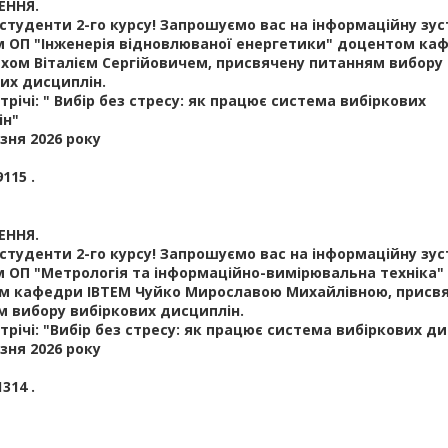
ННЯ.
студенти 2-го курсу! Запрошуємо вас на інформаційну зуст
 ОП "Інженерія відновлюваної енергетики" доцентом ка
хом Віталієм Сергійовичем, присвячену питанням вибору
их дисциплін.
трічі: " Вибір без стресу: як працює система вибіркових
ін"
езня 2026 року
9115 .
ННЯ.
студенти 2-го курсу! Запрошуємо вас на інформаційну зуст
 ОП "Метрологія та інформаційно-вимірювальна техніка"
м кафедри ІВТЕМ Чуйко Мирославою Михайлівною, присв
 вибору вибіркових дисциплін.
трічі: "Вибір без стресу: як працює система вибіркових д
езня 2026 року
1314 .