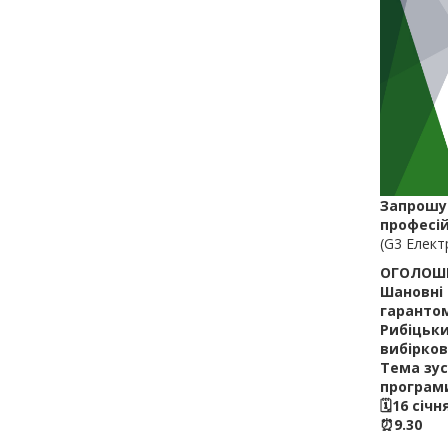
Запрошує
професій
(G3 Елект
ОГОЛОШЕ
Шановні 
гарантом
Рибіцьк
вибірков
Тема зус
програм
🗓16 січн
⏰9.30