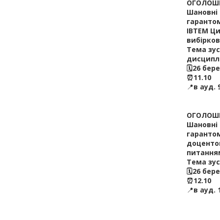
ОГОЛОШЕ
Шановні 
гарантом
ІВТЕМ Ци
вибірков
Тема зус
дисципл
🗓26 бер
⏰11.10
📍
в ауд. 
ОГОЛОШЕ
Шановні 
гарантом
доценто
питанням
Тема зус
🗓26 бер
⏰12.10
📍
в ауд. 