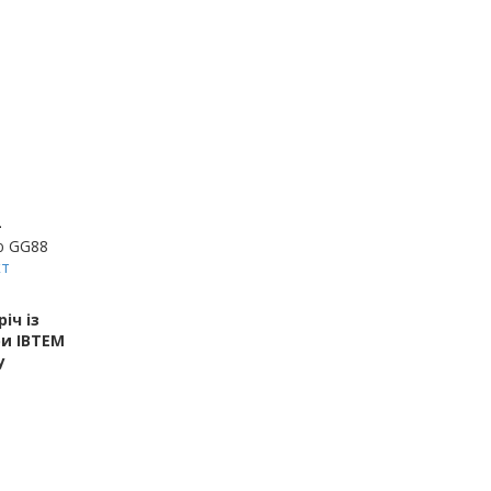
-
ю GG88
кт
іч із
и ІВТЕМ
у