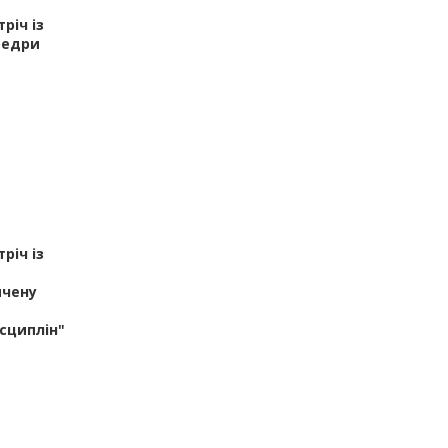
річ із
федри
річ із
ячену
исциплін"