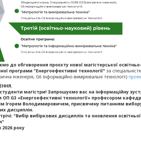
мо до обговорення проєкту нової магістерської освітньо
ної програми
"Енергоефективні технології"
за спеціальніст
рична інженерія, G6 Інформаційно-вимірювальні технології)
прое
ННЯ.
студенти магістри! Запрошуємо вас на інформаційну зустр
 ОП G3 «Енергоефективні технології» професором кафедр
им Ігорем Володимировичем
, присвячену питанням вибор
их дисциплін.
трічі: "Вибір вибіркових дисциплін та оновлення освітньої
и"
я 2026 року