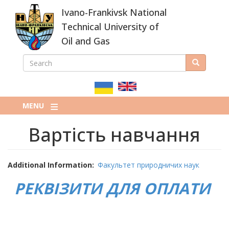
Skip
Ivano-Frankivsk National
to
main
Technical University of
content
Oil and Gas
SEARCH
Search
ПОШУКОВА
ФОРМА
MENU
Вартість навчання
Additional Information
Факультет природничих наук
РЕКВІЗИТИ ДЛЯ ОПЛАТИ