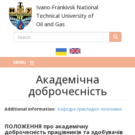
Skip
Ivano-Frankivsk National
to
main
Technical University of
content
Oil and Gas
SEARCH
Search
ПОШУКОВА
ФОРМА
MENU
Академічна
доброчесність
Additional Information
Кафедра прикладної економіки
ПОЛОЖЕННЯ про академічну
доброчесність працівників та здобувачів