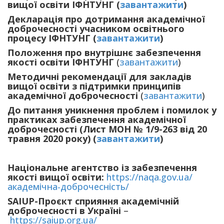
вищої освіти ІФНТУНГ (
завантажити
)
Декларація про дотримання академічної
доброчесності учасником освітнього
процесу ІФНТУНГ (
завантажити
)
Положення про внутрішнє забезпечення
якості освіти ІФНТУНГ
(
завантажити
)
Методичні рекомендації для закладів
вищої освіти з підтримки принципів
академічної доброчесності
(
завантажити
)
До питання уникнення проблем і помилок у
практиках забезпечення академічної
доброчесності (Лист МОН № 1/9-263 від 20
травня 2020 року) (
завантажити
)
Національне агентство із забезпечення
якості вищої освіти:
https://naqa.gov.ua/
академічна-доброчесність/
SAIUP-Проєкт сприяння академічній
доброчесності в Україні
–
https://saiup.org.ua/