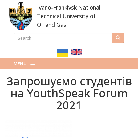
Skip
Ivano-Frankivsk National
to
main
Technical University of
content
Oil and Gas
SEARCH
Search
ПОШУКОВА
ФОРМА
MENU
Запрошуємо студентів
на YouthSpeak Forum
2021