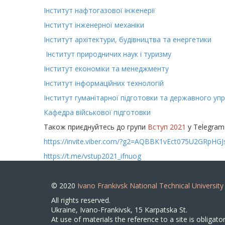
Інститут нафтогазової інженерії
Інститут інженерної механіки
Інститут архітектури, будівництва та енергетики
​Інститут природничих наук і туризму
Інститут економіки та менеджменту
Інститут інформаційних технологій
Інститут гуманітарної підготовки та державного уп
Кафедра військової підготовки
Також приєднуйтесь до групи
Вступ 2021
у Telegram 
https://invite.viber.com/?g2=
AQBBK1vEct075U2GRpHGJ
https://t.me/vstup2021_ifnuog
© 2020
Ivano Frankivsk National Technical University
All rights reserved.
Ukraine, Ivano-Frankivsk, 15 Karpatska St.
At use of materials the reference to a site is obligator