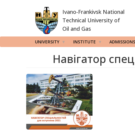
Skip
Ivano-Frankivsk National
to
main
Technical University of
content
Oil and Gas
UNIVERSITY
INSTITUTE
ADMISSION
Навігатор спец