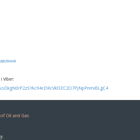
равління
і Viber:
soDkgN0rP
2zSYkc94cDRcVkl3ZC2O7PjNpPnmiB
LgC4
 of Oil and Gas
y.