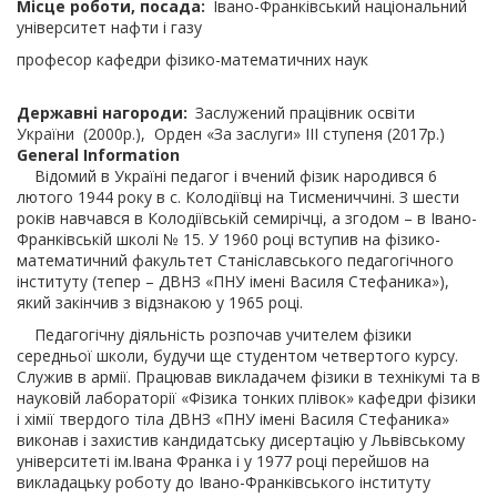
Місце роботи, посада
Івано-Франківський національний
університет нафти і газу
професор кафедри фізико-математичних наук
Державні нагороди
Заслужений працівник освіти
України (2000р.), Орден «За заслуги» ІІІ ступеня (2017р.)
General Information
Відомий в Україні педагог і вчений фізик народився 6
лютого 1944 року в с. Колодіївці на Тисмениччині. З шести
років навчався в Колодіївській семирічці, а згодом – в Івано-
Франківській школі № 15. У 1960 році вступив на фізико-
математичний факультет Станіславського педагогічного
інституту (тепер – ДВНЗ «ПНУ імені Василя Стефаника»),
який закінчив з відзнакою у 1965 році.
Педагогічну діяльність розпочав учителем фізики
середньої школи, будучи ще студентом четвертого курсу.
Служив в армії. Працював викладачем фізики в технікумі та в
науковій лабораторії «Фізика тонких плівок» кафедри фізики
і хімії твердого тіла ДВНЗ «ПНУ імені Василя Стефаника»
виконав і захистив кандидатську дисертацію у Львівському
університеті ім.Івана Франка і у 1977 році перейшов на
викладацьку роботу до Івано-Франківського інституту