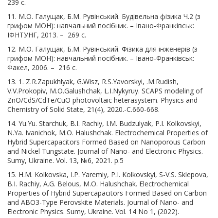
239 с.
11. М.О. Галущак, Б.М. Рувінський. Будівельна фізика
Ч.2 (з
грифом МОН): навчальний посібник. – Івано-Франківськ:
ІФНТУНГ, 2013. – 269 с.
12. М.О. Галущак, Б.М. Рувінський. Фізика для інженерів (з
грифом МОН): навчальний посібник. – Івано-Франківськ:
Факел, 2006. – 216 с.
13. 1. Z.R.Zapukhlyak, G.Wisz, R.S.Yavorskyi, .M.Rudish,
V.V.Prokopiv, M.O.Galushchak, L.I.Nykyruy. SCAPS modeling of
ZnO/CdS/CdTe/CuO photovoltaic heterasystem. Physics and
Chemistry of Solid State, 21(4), 2020.-С.660-668.
14. Yu.Yu. Starchuk, B.I. Rachiy, I.M. Budzulyak, P.I. Kolkovskyi,
N.Ya. Ivanichok, M.O. Halushchak. Electrochemical Properties of
Hybrid Supercapacitors Formed Based on Nanoporous Carbon
and Nickel Tungstate. Journal of Nano- and Electronic Physics.
Sumy, Ukraine. Vol. 13, №6, 2021. р.5
15. H.M. Kolkovska, I.P. Yaremiy, P.I. Kolkovskyi, S-V.S. Sklepova,
B.I. Rachiy, A.G. Belous, M.O. Halushchak. Electrochemical
Properties of Hybrid Supercapacitors Formed Based on Carbon
and ABO3-Type Perovskite Materials. Journal of Nano- and
Electronic Physics. Sumy, Ukraine. Vol. 14 No 1, (2022).