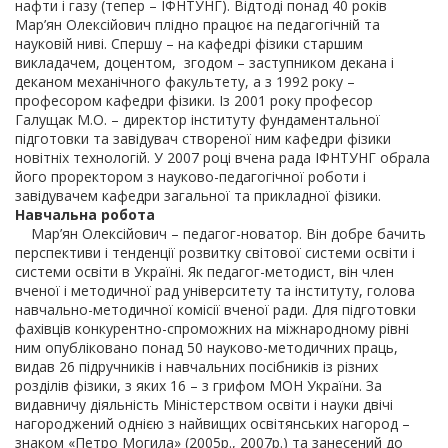
нафти і газу (тепер – ІФНТУНГ). Відтоді понад 40 років
Мар’ян Олексійович плідно працює на педагогічній та
науковій ниві. Спершу – на кафедрі фізики старшим
викладачем, доцентом, згодом – заступником декана і
деканом механічного факультету, а з 1992 року –
професором кафедри фізики. Із 2001 року професор
Галущак М.О. – директор інституту фундаментальної
підготовки та завідувач створеної ним кафедри фізики
новітніх технологій. У 2007 році вчена рада ІФНТУНГ обрала
його проректором з науково-педагогічної роботи і
завідувачем кафедри загальної та прикладної фізики.
Навчальна робота
Мар’ян Олексійович – педагог-новатор. Він добре бачить
перспективи і тенденції розвитку світової системи освіти і
системи освіти в Україні. Як педагог-методист, він член
вченої і методичної рад університету та інституту, голова
навчально-методичної комісії вченої ради. Для підготовки
фахівців конкурентно-спроможних на міжнародному рівні
ним опубліковано понад 50 науково-методичних праць,
видав 26 підручників і навчальних посібників із різних
розділів фізики, з яких 16 – з грифом МОН України. За
видавничу діяльність Міністерством освіти і науки двічі
нагороджений однією з найвищих освітянських нагород –
знаком «Петро Могила» (2005р., 2007р.) та занесений до