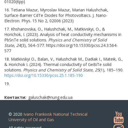
01020(6pp)
16. Tetiana Mazur, Myroslav Mazur, Marian Halushchak,
Surface-Barrier CdTe Diodes for Photovoltaics. J. Nano-
Electron. Phys. 15 No 2, 02006 (2023)
17. Khshanovska, O., Halushchak, M., Matkivskyi, O., &
Horichok, I. (2023). Analysis of heat conductivity mechanisms in
PbSnTe solid solutions.
Physics and Chemistry of Solid
State
,
24
(3), 564–577. https://doi.org/10.15330/pcss.24.3.564-
577
18. Matkivskyi О., Balan, V., Halushchak М., Dadiak І., Mateik, G.,
& Horichok І. (2024). Thermal conductivity of GeBiTe solid
solutions.
Physics and Chemistry of Solid State
,
25
(1), 185–190.
https://doi.org/10.15330/pcss.25.1.185-190
19.
Контакти
galuschak@nung.edu.ua
© 2020
Ivano Frankivsk National Technical
University of Oil and Gas
All rights reserved.