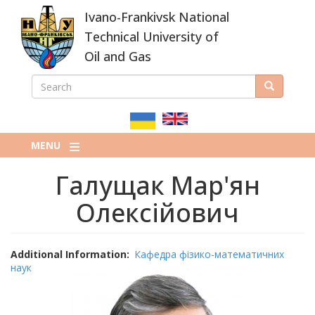
Skip
Ivano-Frankivsk National
to
main
Technical University of
content
Oil and Gas
SEARCH
Search
ПОШУКОВА
ФОРМА
MENU
Галущак Мар'ян
Олексійович
Additional Information
Кафедра фізико-математичних
наук