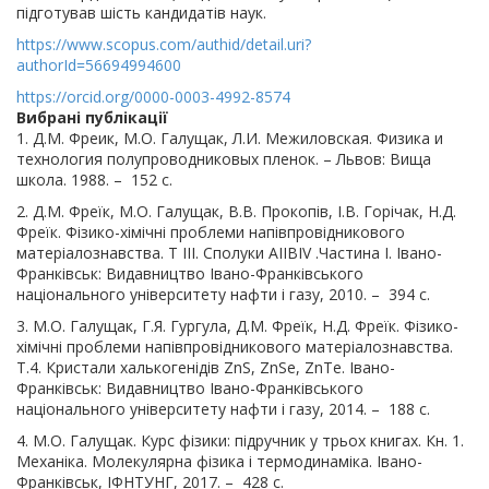
підготував шість кандидатів наук.
https://www.scopus.com/authid/detail.uri?
authorId=56694994600
https://orcid.org/0000-0003-4992-8574
Вибрані публікації
1. Д.М. Фреик, М.О. Галущак, Л.И. Межиловская. Физика и
технология полупроводниковых пленок. – Львов: Вища
школа. 1988. – 152 с.
2. Д.М. Фреїк, М.О. Галущак, В.В. Прокопів, І.В. Горічак, Н.Д.
Фреїк. Фізико-хімічні проблеми напівпровідникового
матеріалознавства. Т ІІІ. Сполуки АIІВІV .Частина I. Івано-
Франківськ: Видавництво Івано-Франківського
національного університету нафти і газу, 2010. – 394 с.
3. М.О. Галущак, Г.Я. Гургула, Д.М. Фреїк, Н.Д. Фреїк. Фізико-
хімічні проблеми напівпровідникового матеріалознавства.
Т.4. Кристали халькогенідів ZnS, ZnSe, ZnTe. Івано-
Франківськ: Видавництво Івано-Франківського
національного університету нафти і газу, 2014. – 188 с.
4. М.О. Галущак. Курс фізики: підручник у трьох книгах. Кн. 1.
Механіка. Молекулярна фізика і термодинаміка. Івано-
Франківськ, ІФНТУНГ, 2017. – 428 с.