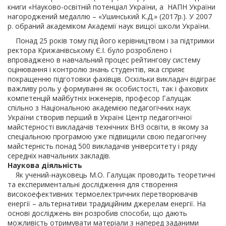
книги «Науково-освітній потенціал України, а НАПН України
нагороджений медаллю – «Ушинський К.Д.» (2017р.). У 2007
р. обраний академіком Академії наук вищої школи України.
Понад 25 років тому під його керівництвом і за підтримки
ректора Крижанівському Є.І. було розроблено і
впроваджено в навчальний процес рейтингову систему
оцінювання і контролю знань студентів, яка сприяє
покращенню підготовки фахівців. Оскільки викладач відіграє
важливу роль у формуванні як особистості, так і фахових
компетенцій майбутніх інженерів, професор Галущак
спільно з Національною академією педагогічних наук
України створив перший в Україні Центр педагогічної
майстерності викладачів технічних ВНЗ освіти, в якому за
спеціальною програмою уже підвищили свою педагогічну
майстерність понад 500 викладачів університету і ряду
середніх навчальних закладів.
Наукова діяльність
Як учений-науковець М.О. Галущак проводить теоретичні
та експериментальні дослідження для створення
високоефективних термоелектричних перетворювачів
енергії – альтернативи традиційним джерелам енергії. На
основі досліджень він розробив способи, що дають
можливість отримувати матеріали з наперед заданими