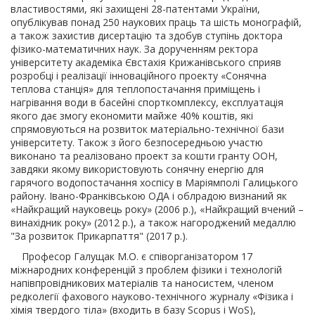
властивостями, які захищені 28-патентами України,
опублікував понад 250 наукових праць та шість монографій,
а також захистив дисертацію та здобув ступінь доктора
фізико-математичних наук. За дорученням ректора
університету академіка Євстахія Крижанівського сприяв
розробці і реалізації інноваційного проекту «Сонячна
теплова станція» для теплопостачання приміщень і
нагрівання води в басейні спорткомплексу, експлуатація
якого дає змогу економити майже 40% коштів, які
спрямовуються на розвиток матеріально-технічної бази
університету. Також з його безпосередньою участю
виконано та реалізовано проект за кошти гранту ООН,
завдяки якому використовують сонячну енергію для
гарячого водопостачання хоспісу в Маріямполі Галицького
району. Івано-Франківською ОДА і облрадою визнаний як
«Найкращий науковець року» (2006 р.), «Найкращий вчений –
винахідник року» (2012 р.), а також нагороджений медаллю
"За розвиток Прикарпаття" (2017 р.).
Професор Галущак М.О. є співорганізатором 17
міжнародних конференцій з проблем фізики і технологій
напівпровідникових матеріалів та наносистем, членом
редколегії фахового науково-технічного журналу «Фізика і
хімія твердого тіла» (входить в базу Scopus і WoS),