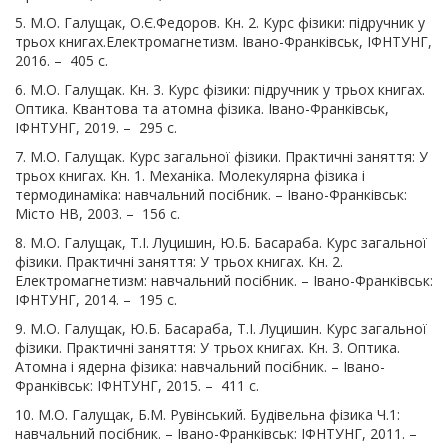
5. М.О. Галущак, О.Є.Федоров. Кн. 2. Курс фізики: підручник у
трьох книгах.Електромагнетизм. Івано-Франківськ, ІФНТУНГ,
2016. – 405 с.
6. М.О. Галущак. Кн. 3. Курс фізики: підручник у трьох книгах.
Оптика. Квантова та атомна фізика. Івано-Франківськ,
ІФНТУНГ, 2019. – 295 с.
7. М.О. Галущак. Курс загальної фізики. Практичні заняття: У
трьох книгах. Кн. 1. Механіка. Молекулярна фізика і
термодинаміка: навчальний посібник. – Івано-Франківськ:
Місто НВ, 2003. – 156 с.
8. М.О. Галущак, Т.І. Луцишин, Ю.Б. Басараба. Курс загальної
фізики. Практичні заняття: У трьох книгах. Кн. 2.
Електромагнетизм: навчальний посібник. – Івано-Франківськ:
ІФНТУНГ, 2014. – 195 с.
9. М.О. Галущак, Ю.Б. Басараба, Т.І. Луцишин. Курс загальної
фізики. Практичні заняття: У трьох книгах. Кн. 3. Оптика.
Атомна і ядерна фізика: навчальний посібник. – Івано-
Франківськ: ІФНТУНГ, 2015. – 411 с.
10. М.О. Галущак, Б.М. Рувінський. Будівельна фізика
Ч.1:
навчальний посібник. – Івано-Франківськ: ІФНТУНГ, 2011. –