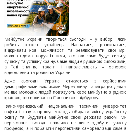
Майбутнє України твориться сьогодні – у виборі, який
робить кожен українець. Навчатися, розвиватися,
відкривати нові можливості та реалізовувати свої мрії
можна вдома, поруч із тими, хто так само будує сильну,
сучасну та успішну країну. Саме люди є рушійною силою змін,
а їхні знання, талант і наполегливість – основою
відновлення та розвитку України.
Адже сьогодні Україна стикається з серйозними
демографічними викликами. Через війну та міграцію дедалі
менше молодих людей пов'язують своє майбутнє з рідною
країною, що впливає на її розвиток і відбудову.
Івано-Франківський національний технічний університет
нафти і газу запрошує молодь обирати якісну українську
освіту та будувати майбутнє своєї держави разом. Ми
переконані: сьогодні важливо не лише здобути сучасну
професію, а й побачити перспективи самореалізації саме в