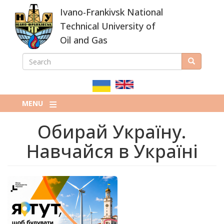
Skip
Ivano-Frankivsk National
to
main
Technical University of
content
Oil and Gas
SEARCH
Search
ПОШУКОВА
ФОРМА
MENU
Обирай Україну.
Навчайся в Україні