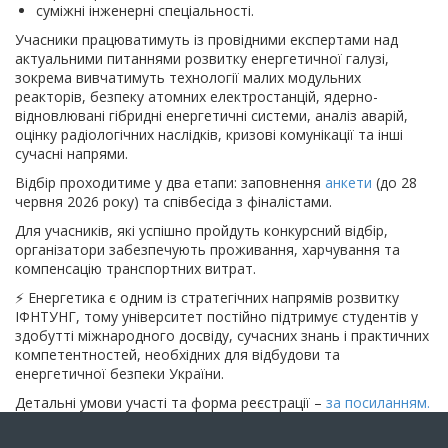
суміжні інженерні спеціальності.
Учасники працюватимуть із провідними експертами над
актуальними питаннями розвитку енергетичної галузі,
зокрема вивчатимуть технології малих модульних
реакторів, безпеку атомних електростанцій, ядерно-
відновлювані гібридні енергетичні системи, аналіз аварій,
оцінку радіологічних наслідків, кризові комунікації та інші
сучасні напрями.
Відбір проходитиме у два етапи: заповнення
анкети
(до 28
червня 2026 року) та співбесіда з фіналістами.
Для учасників, які успішно пройдуть конкурсний відбір,
організатори забезпечують проживання, харчування та
компенсацію транспортних витрат.
⚡ Енергетика є одним із стратегічних напрямів розвитку
ІФНТУНГ, тому університет постійно підтримує студентів у
здобутті міжнародного досвіду, сучасних знань і практичних
компетентностей, необхідних для відбудови та
енергетичної безпеки України.
Детальні умови участі та форма реєстрації –
за посиланням.