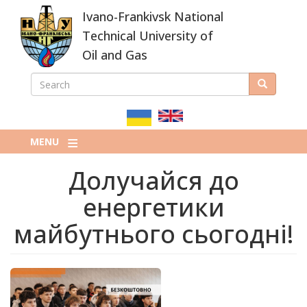
Skip
Ivano-Frankivsk National
to
main
Technical University of
content
Oil and Gas
SEARCH
Search
ПОШУКОВА
ФОРМА
MENU
Долучайся до
енергетики
майбутнього сьогодні!