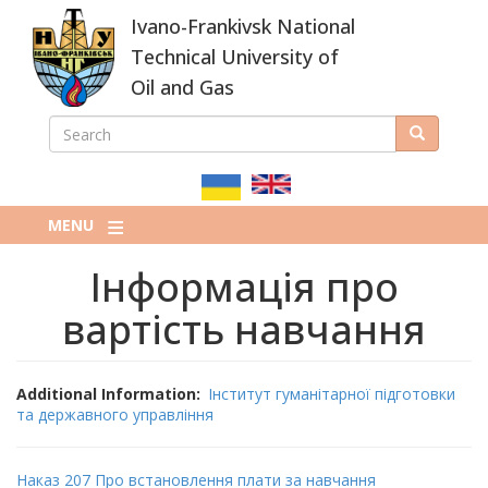
Skip
Ivano-Frankivsk National
to
main
Technical University of
content
Oil and Gas
SEARCH
Search
ПОШУКОВА
ФОРМА
MENU
Інформація про
вартість навчання
Additional Information
Інститут гуманітарної підготовки
та державного управління
Наказ 207 Про встановлення плати за навчання