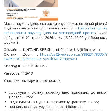
Маєте наукову ідею, яка заслуговує на міжнародний рівень?
Тоді запрошуємо на практичний семінар «
Horizon Europe: як
перетворити наукову ідею на міжнародний проєкт
», який
відбудеться 26 травня 2026 року 13:00–16:00 у гібридному
форматі.
Офлайн — ІФНТУНГ, SPE Student Chapter UA (бібліотека)
Онлайн – Zoom :
https://us02web.zoom.us/j/89231783357?
pwd=jeDG9p9hme8su5csAV4b3APYFHae8w.1
Meeting ID: 892 3178 3357
Passcode: 112613
Учасники семінару дізнаються, як:
сформувати сильну проєктну ідею відповідно до вимог
Horizon Europe;
підготувати конкурентоспроможну грантову заявку;
правильно структурувати проєкт і бюджет;