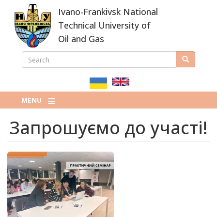
Skip
Ivano-Frankivsk National
to
main
Technical University of
content
Oil and Gas
SEARCH
Search
ПОШУКОВА
ФОРМА
MENU
Запрошуємо до участі!