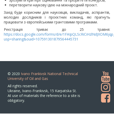
зрозуміти критерії оцінювання та пріоритети конкурсів;
перетворити наукову ідею на міжнародний проєкт.
Захід буде корисним для науковців, викладачів, аспірантів,
молодих дослідників і проєктних команд, які прагнуть
працювати з європейськими грантовими програмами.
Реєстрація триває до 25 травня:
https://docs.google.com/forms/d/e/1FAIpQLScRiCiHzlNdJXOM6jq
usp=sharing&ouid=107591301879564445731
© 2020
Ivano Frankivsk National Technical
University of Oil and Gas
All rights reserved.
Ukraine, Ivano-Frankivsk, 15 Karpatska St.
At use of materials the reference to a site is
obligatory.