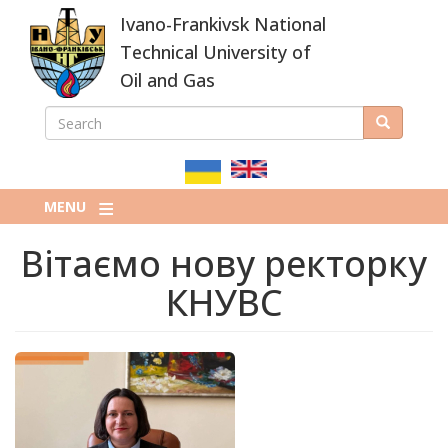
Skip
Ivano-Frankivsk National
to
main
Technical University of
content
Oil and Gas
SEARCH
Search
ПОШУКОВА
ФОРМА
MENU
Вітаємо нову ректорку
КНУВС