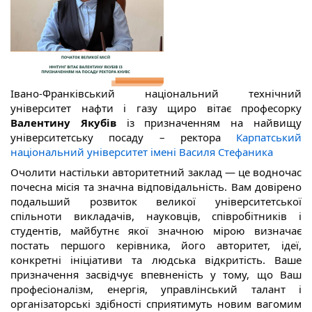
Івано-Франківський національний технічний 
університет нафти і газу щиро вітає професорку 
Валентину Якубів
 із призначенням на найвищу 
університетську посаду – ректора 
Карпатський 
національний університет імені Василя Стефаника
Очолити настільки авторитетний заклад — це водночас 
почесна місія та значна відповідальність. Вам довірено 
подальший розвиток великої університетської 
спільноти викладачів, науковців, співробітників і 
студентів, майбутнє якої значною мірою визначає 
постать першого керівника, його авторитет, ідеї, 
конкретні ініціативи та людська відкритість. Ваше 
призначення засвідчує впевненість у тому, що Ваш 
професіоналізм, енергія, управлінський талант і 
організаторські здібності сприятимуть новим вагомим 