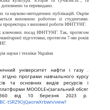
ька культура: історія та сучасність”, та
о доповнено та перевидано.
х та науково-методичних публікацій. Окрім
мається виховною роботою зі студентами.
ом проректора з виховної роботи ІФНТУНГ.
их ключових посад ІФНТУНГ. Так, протягом
уманітарної підготовки, протягом 7-ми років
УНГ.
орія науки і техніки України
нічний університет нафти і газу .
 згідно програми навчального курсу
сів та основних видів ресурсів і
ї платформи
MOODLE
»(загальний обсяг
0360 від 10 березня 2023 р.
TBbBC-tSRZ9OjQaorwXrbwn/view?