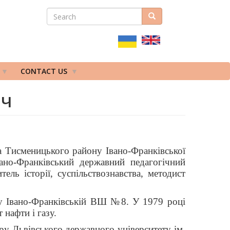
SEARCH
Search
ПОШУКОВА
ФОРМА
CONTACT US
ич
а Тисменицького району Івано-Франківської
вано-Франківський державний педагогічний
тель історії, суспільствознавства, методист
у Івано-Франківській ВШ №8. У 1979 році
 нафти і газу.
ру Львівського державного університету ім.