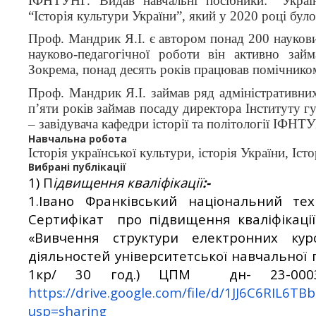
ІФНТУНГ. Видав навчальні посібники: “Українс
“Історія культури України”, який у 2020 році бул
Проф. Мандрик Я.І. є автором понад 200 наукови
науково-педагогічної роботи він активно зай
Зокрема, понад десять років працював помічник
Проф. Мандрик Я.І. займав ряд адміністративн
п’яти років займав посаду директора Інституту г
– завідувача кафедри історії та політології ІФНТ
Навчальна робота
Історія української культури, історія України, Іст
Вибрані публікації
1) П
ідвищення кваліфікації
:-
1.Івано Франківський національний тех
Сертифікат про підвищення кваліфікації
«Вивчення структури електронних кур
діяльностей університетської навчально
1кр/ 30 год.) ЦПМ
дн
- 23-00
https://drive.google.com/file/d/1JJ6C6RIL6
usp=sharing