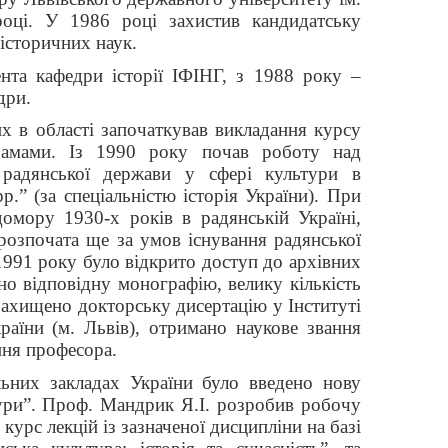
оці. У 1986 році захистив кандидатську
 історичних наук.
нта кафедри історії ІФІНГ, з 1988 року –
дри.
х в області започаткував викладання курсу
грамами. Із 1990 року почав роботу над
 радянської держави у сфері культури в
р.” (за спеціальністю історія України). При
омору 1930-х років в радянській Україні,
 розпочата ще за умов існування радянської
 1991 року було відкрито доступ до архівних
но відповідну монографію, велику кількість
захищено докторську дисертацію у Інституті
раїни (м. Львів), отримано наукове звання
ння професора.
ьних закладах України було введено нову
тури”. Проф. Мандрик Я.І. розробив робочу
курс лекцій із зазначеної дисципліни на базі