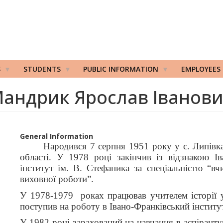
S
STUDENTS
PUBLIC INFORMATION
EMPLOYEES
андрик Ярослав Іванов
General Information
Народився 7 серпня 1951 року у с. Липівк
області. У 1978 році закінчив із відзнакою І
інститут ім. В. Стефаника за спеціальністю “вчи
виховної роботи”.
У 1978-1979 роках працював учителем історії 
поступив на роботу в Івано-Франківський інститут
У 1982 році зарахований на навчання в аспіранту