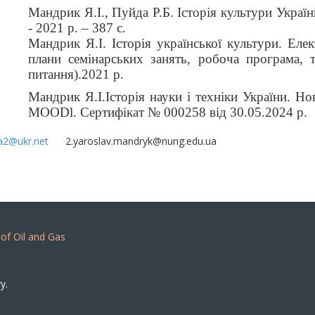
Мандрик Я.І., Пуйда Р.Б. Історія культури Украї
- 2021 р. – 387 с.
Мандрик Я.І. Історія української культури. Еле
плани семінарських занять, робоча програма, 
питання).2021 р.
Мандрик Я.І.Історія науки і техніки України. Н
МOODl. Сертифікат № 000258 від 30.05.2024 р.
a2@ukr.net
2.yaroslav.mandryk@nung.edu.ua
 of Oil and Gas
y.