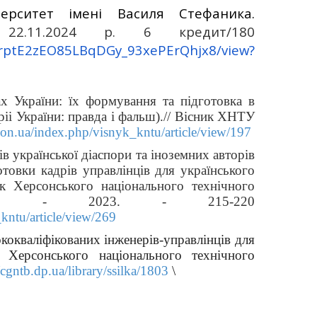
ерситет імені Василя Стефаника.
2.11.2024 р. 6 кредит/180
MzrptE2zEO85LBqDGy_93xePErQhjx8/view?
ах України: їх формування та підготовка в
оріі України: правда і фальш).// Вісник ХНТУ
rson.ua/index.php/visnyk_kntu/article/view/197
в української діаспори та іноземних авторів
товки кадрів управлінців для українського
ик Херсонського національного технічного
). - 2023. - 215-220
_kntu/article/view/269
кокваліфікованих інженерів-управлінців для
 Херсонського національного технічного
/cgntb.dp.ua/library/ssilka/1803
\