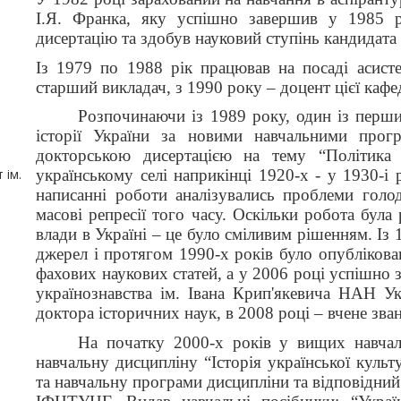
І.Я. Франка, яку успішно завершив у 1985 р
дисертацію та здобув науковий ступінь кандидата
Із 1979 по 1988 рік працював на посаді асисте
старший викладач, з 1990 року – доцент цієї кафе
Розпочинаючи із 1989 року, один із перши
історії України за новими навчальними про
докторською дисертацією на тему “Політика
 ім.
українському селі наприкінці 1920-х - у 1930-і р
написанні роботи аналізувались проблеми голод
масові репресії того часу. Оскільки робота була
влади в Україні – це було сміливим рішенням. Із
джерел і протягом 1990-х років було опублікова
фахових наукових статей, а у 2006 році успішно 
українознавства ім. Івана Крип'якевича НАН Ук
доктора історичних наук, в 2008 році – вчене зва
На початку 2000-х років у вищих навчал
навчальну дисципліну “Історія української куль
та навчальну програми дисципліни та відповідний 