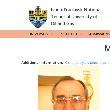
Skip
Ivano-Frankivsk National
to
main
Technical University of
content
Oil and Gas
UNIVERSITY
INSTITUTE
ADMISSION
М
Additional Information
Кафедра суспільних наук