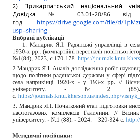
2) Прикарпатський національний унів
Довідка
№ 03.01-20/86 від 2
год
https://drive.google.com/file/d/1p
usp=sharing
Вибрані публікації
1. Мандрик Я.І. Радянські управлінці в сел
1930-х рр.. (компартійні персоналії новітньої іст
№1(84), 2023, с.170-178.
https://journals.kntu.khe
2.Мандрик Я.І. Аналіз дослідження робіт науковці
щодо політики радянської держави у сфері підго
села наприкінці 1920-х - у 193-х рр. // Вісн
університету. - №2 (85
с.
https://journals.kntu.kherson.ua/index.php/visnyk
3.
Мандрик Я.І. Початковий етап підготовки висо
нафтогазових комплексів Галичини. // Вісник
університету. - №1 (88). - 2024. – 320-324 с.
http:/
Методичні посібники: