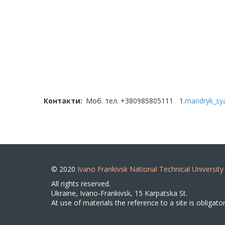
Контакти
Моб. тел. +380985805111 1.
mandryk_sy
© 2020
Ivano Frankivsk National Technical University
All rights reserved.
Ukraine, Ivano-Frankivsk, 15 Karpatska St.
At use of materials the reference to a site is obligator