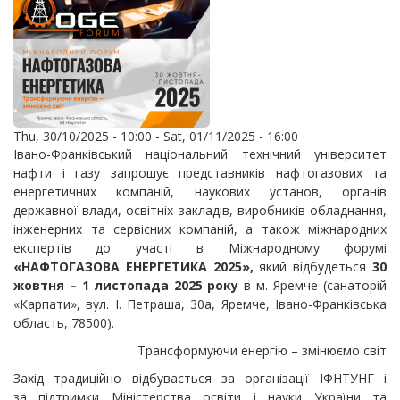
Thu, 30/10/2025 - 10:00
-
Sat, 01/11/2025 - 16:00
Івано-Франківський національний технічний університет
нафти і газу запрошує представників нафтогазових та
енергетичних компаній, наукових установ, органів
державної влади, освітніх закладів, виробників обладнання,
інженерних та сервісних компаній, а також міжнародних
експертів до участі в Міжнародному форумі
«НАФТОГАЗОВА ЕНЕРГЕТИКА 2025»,
який відбудеться
30
жовтня – 1 листопада 2025 року
в м. Яремче (санаторій
«Карпати», вул. І. Петраша, 30а, Яремче, Івано-Франківська
область, 78500).
Трансформуючи енергію – змінюємо світ
Захід традиційно відбувається за організації ІФНТУНГ і
за підтримки Міністерства освіти і науки України та