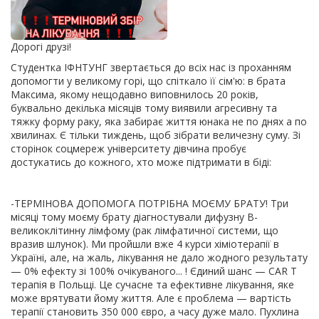
Дорогі друзі!
Студентка ІФНТУНГ звертається до всіх нас із проханням
допомогти у великому горі, що спіткало її сім'ю: в брата
Максима, якому нещодавно виповнилось 20 років,
буквально декілька місяців тому виявили агресивну та
тяжку форму раку, яка забирає життя юнака не по днях а по
хвилинах. Є тільки тиждень, щоб зібрати величезну суму. Зі
сторінок соцмереж університету дівчина пробує
достукатись до кожного, хто може підтримати в біді:
-ТЕРМІНОВА ДОПОМОГА ПОТРІБНА МОЄМУ БРАТУ! Три
місяці тому моєму брату діагностували дифузну В-
великоклітинну лімфому (рак лімфатичної системи, що
вразив шлунок). Ми пройшли вже 4 курси хіміотерапії в
Україні, але, на жаль, лікування не дало жодного результату
— 0% ефекту зі 100% очікуваного... ! Єдиний шанс — CAR T
терапія в Польщі. Це сучасне та ефективне лікування, яке
може врятувати йому життя. Але є проблема — вартість
терапії становить 350 000 євро, а часу дуже мало. Пухлина