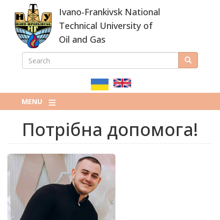
Skip
Ivano-Frankivsk National
to
main
Technical University of
content
Oil and Gas
SEARCH
Search
ПОШУКОВА
ФОРМА
MENU
Потрібна допомога!