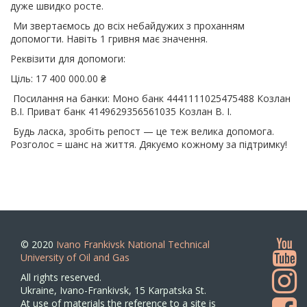
дуже швидко росте.
Ми звертаємось до всіх небайдужих з проханням
допомогти. Навіть 1 гривня має значення.
Реквізити для допомоги:
Ціль: 17 400 000.00 ₴
Посилання на банки: Моно банк 4441111025475488 Козлан
В.I. Приват банк 4149629356561035 Козлан В. І.
Будь ласка, зробіть репост — це теж велика допомога.
Розголос = шанс на життя. Дякуємо кожному за підтримку!
© 2020
Ivano Frankivsk National Technical
University of Oil and Gas
All rights reserved.
Ukraine, Ivano-Frankivsk, 15 Karpatska St.
At use of materials the reference to a site is