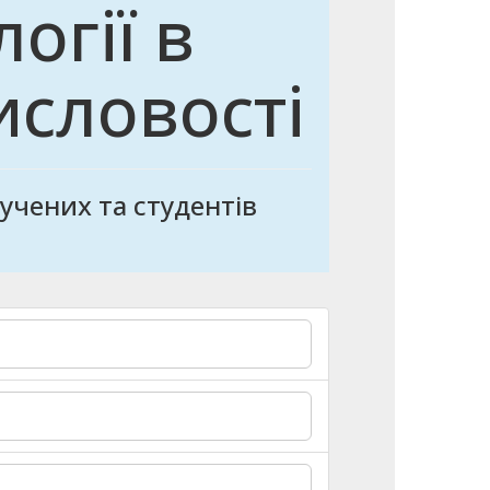
огії в
мисловості
учених та студентів