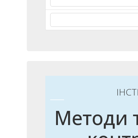
ІНС
Методи 