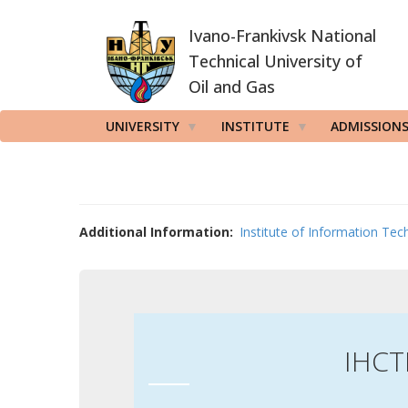
Skip
Ivano-Frankivsk National
to
main
Technical University of
content
Oil and Gas
UNIVERSITY
INSTITUTE
ADMISSION
Additional Information
Institute of Information Tec
ІНС