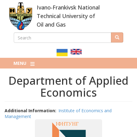
Skip
Ivano-Frankivsk National
to
main
Technical University of
content
Oil and Gas
SEARCH
Search
ПОШУКОВА
ФОРМА
MENU
Department of Applied
Economics
Additional Information
Institute of Economics and
Management