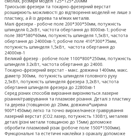
смолах, розміри моделі 125*125*200мм
Триосьові фрезери та токарно-фрезерний верстат
розширюють можливості до відтворення моделей не лише з
пластику, а й із дерева та м’яких металів.
Малі фрезери - робоче поле 200*300*50мм, потужність
шпинделя 0,2кВт, частота обертання до 8000хв-1; робоче
поле 380*580*60мм, потужність шпинделя 1,5кВт, частота
обертання до 24000хв-1; робоче поле 410*300*75мм,
потужність шпинделя 1,5кВт, частота обертання до
24000хв-1
Великий фрезер - робоче поле 1100*800*250мм, потужність
шпинделя 3.2кВт, частота обертання до 24000.
Токарно-фрезерний верстат - макс. довжина 1400мм, макс.
діаметр 300мм, потужність шпинделя головного руху
2,5кВт, потужність шпинделя фрезера 3,2кВт, частота
обертання шпинделя фрезера до 22800хв-1
Серед різних способів вирізання вирізняються лазерне
різання/гравірування та плазмове різання. Деталі з пластику
та дерева (товщиною до 20мм, довжина*ширина
900*1450мм) легко та точно виріже/нанесе гравірування
лазерний верстат (СО2 лазер, потужність 130Вт), металеві
деталі (різні метали товщиною до 15мм) допоможе
обробити плазмовий різак (робоче поле 1500*1500мм).
Функціональні та естетичні наклейки з оракалу допоможе