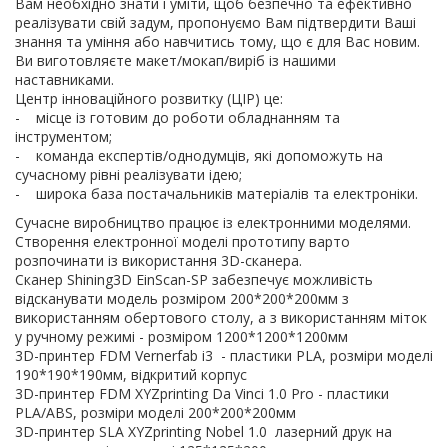
Вам необхідно знати і уміти, щоб безпечно та ефективно
реалізувати свій задум, пропонуємо Вам підтвердити Ваші
знання та уміння або навчитись тому, що є для Вас новим.
Ви виготовляєте макет/мокап/виріб із нашими
наставниками.
Центр інноваційного розвитку (ЦІР) це:
- місце із готовим до роботи обладнанням та
інструментом;
- команда експертів/однодумців, які допоможуть на
сучасному рівні реалізувати ідею;
- широка база постачальників матеріалів та електроніки.
Сучасне виробництво працює із електронними моделями.
Створення електронної моделі прототипу варто
розпочинати із використання 3D-сканера.
Cканер Shining3D EinScan-SP забезпечує можливість
відсканувати модель розміром 200*200*200мм з
використанням обертового столу, а з використанням міток
у ручному режимі - розміром 1200*1200*1200мм
3D-принтер FDM Vernerfab i3 - пластики PLA, розміри моделі
190*190*190мм, відкритий корпус
3D-принтер FDM XYZprinting Da Vinci 1.0 Pro - пластики
PLA/ABS, розміри моделі 200*200*200мм
3D-принтер SLA XYZprinting Nobel 1.0 лазерний друк на