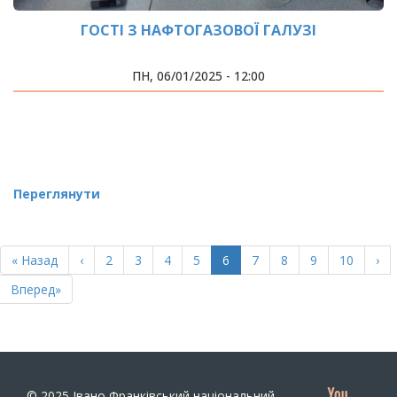
ГОСТІ З НАФТОГАЗОВОЇ ГАЛУЗІ
ПН, 06/01/2025 - 12:00
Переглянути
РОЗБИВКА
НА
Перша
« Назад
Попередня
‹
Page
2
Page
3
Page
4
Page
5
Поточна
6
Page
7
Page
8
Page
9
Page
10
Нас
›
СТОРІНКИ
сторінка
сторінка
сторінка
сто
Остання
Вперед»
сторінка
© 2025
Івано Франківський національний