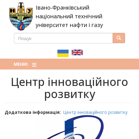
Перейти
Івано-Франківський
до
основного
національний технічний
вмісту
університет нафти і газу
ПОШУК
Пошук
ПОШУКОВА
ФОРМА
МЕНЮ
Центр інноваційного
розвитку
Додаткова інформація
Центр інноваційного розвитку