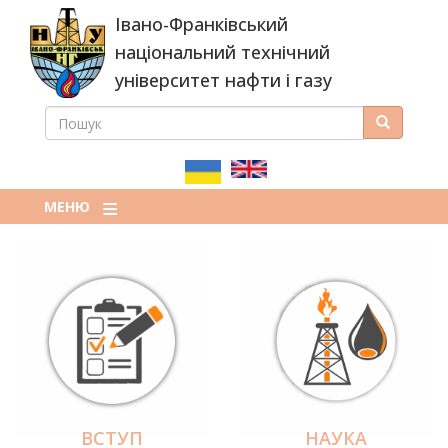
Перейти
Івано-Франківський
до
основного
національний технічний
вмісту
університет нафти і газу
ПОШУК
Пошук
ПОШУКОВА
ФОРМА
МЕНЮ
ВСТУП
НАУКА