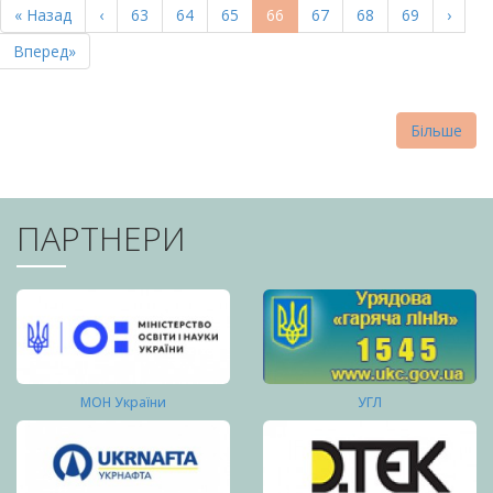
Перша
« Назад
Попередня
‹
Page
63
Page
64
Page
65
Поточна
66
Page
67
Page
68
Page
69
Насту
›
СТОРІНКИ
сторінка
сторінка
сторінка
сторі
Остання
Вперед»
сторінка
Більше
ПАРТНЕРИ
МОН України
УГЛ