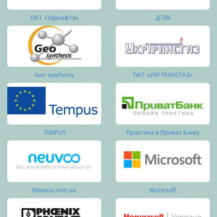
ПАТ «Укрнафта»
ДТЕК
Geo synthesis
ПАТ «УКРТРАНСГАЗ»
TEMPUS
Практика в Приват Банку
Neuvoo.com.ua
Microsoft