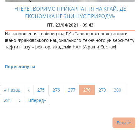
«ПЕРЕТВОРИМО ПРИКАРПАТТЯ НА КРАЙ, ДЕ
ЕКОНОМІКА НЕ ЗНИЩУЄ ПРИРОДУ!»
ПТ, 23/04/2021 - 09:43
На запрошення керівництва ГК «Галвапно» представники
Івано-Франківського національного технічного університету
нафти і газу – ректор, академік НАН України Євстахі
Переглянути
РОЗБИВКА
НА
Перша
« Назад
Попередня
‹
Page
275
Page
276
Page
277
Поточна
278
Page
279
Page
280
СТОРІНКИ
сторінка
сторінка
сторінка
Page
281
Наступна
›
Остання
Вперед»
сторінка
сторінка
Більше