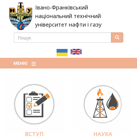
Перейти
Івано-Франківський
до
основного
національний технічний
вмісту
університет нафти і газу
ПОШУК
Пошук
ПОШУКОВА
ФОРМА
МЕНЮ
ВСТУП
НАУКА