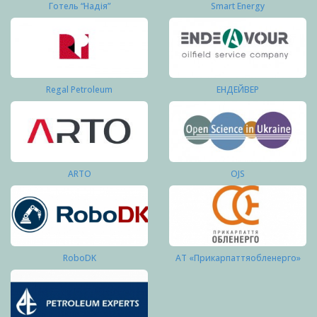
Готель “Надія”
Smart Energy
Regal Petroleum
ЕНДЕЙВЕР
ARTO
OJS
RoboDK
АТ «Прикарпаттяобленерго»