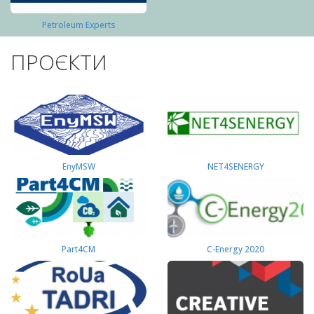
Petroleum Experts
ПРОЄКТИ
EnyMSW
NET4SENERGY
Part4СМ
C-Energy 2020