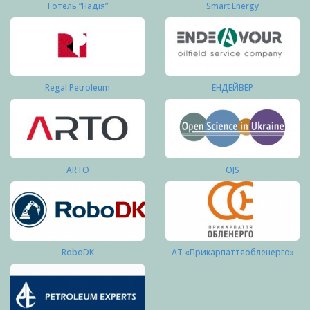
Готель “Надія”
Smart Energy
Regal Petroleum
ЕНДЕЙВЕР
ARTO
OJS
RoboDK
АТ «Прикарпаттяобленерго»