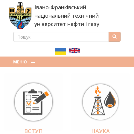
Перейти
Івано-Франківський
до
основного
національний технічний
вмісту
університет нафти і газу
ПОШУК
Пошук
ПОШУКОВА
ФОРМА
МЕНЮ
ВСТУП
НАУКА