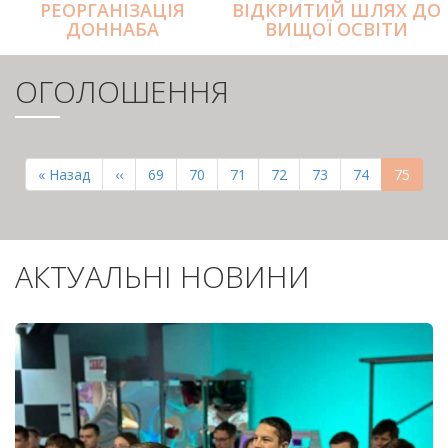
РЕОРГАНІЗАЦІЯ
ВІДКРИТИЙ ШЛЯХ ДО
ДОННАБА
ВИЩОЇ ОСВІТИ
ОГОЛОШЕННЯ
РОЗБИВКА
НА
Перша
« Назад
Попередня
‹‹
Page
69
Page
70
Page
71
Page
72
Page
73
Page
74
Поточн
75
СТОРІНКИ
сторінка
сторінка
сторінк
АКТУАЛЬНІ НОВИНИ