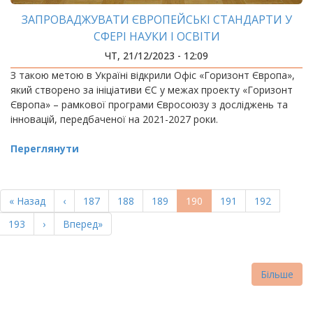
ЗАПРОВАДЖУВАТИ ЄВРОПЕЙСЬКІ СТАНДАРТИ У
СФЕРІ НАУКИ І ОСВІТИ
ЧТ, 21/12/2023 - 12:09
З такою метою в Україні відкрили Офіс «Горизонт Європа»,
який створено за ініціативи ЄС у межах проекту «Горизонт
Європа» – рамкової програми Євросоюзу з досліджень та
інновацій, передбаченої на 2021-2027 роки.
Переглянути
РОЗБИВКА
НА
Перша
« Назад
Попередня
‹
Page
187
Page
188
Page
189
Поточна
190
Page
191
Page
192
СТОРІНКИ
сторінка
сторінка
сторінка
Page
193
Наступна
›
Остання
Вперед»
сторінка
сторінка
Більше