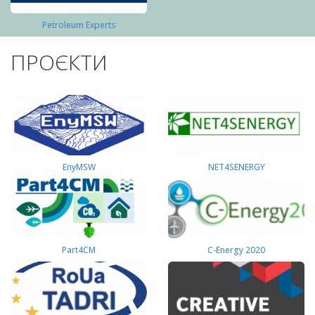
Petroleum Experts
ПРОЄКТИ
EnyMSW
NET4SENERGY
Part4СМ
C-Energy 2020