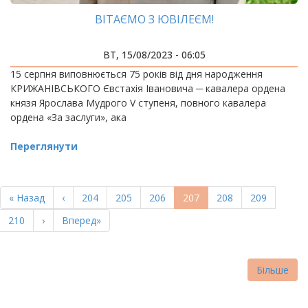
ВІТАЄМО З ЮВІЛЕЄМ!
ВТ, 15/08/2023 - 06:05
15 серпня виповнюється 75 років від дня народження
КРИЖАНІВСЬКОГО Євстахія Івановича ─ кавалера ордена
князя Ярослава Мудрого V ступеня, повного кавалера
ордена «За заслуги», ака
Переглянути
РОЗБИВКА
НА
Перша
« Назад
Попередня
‹
Page
204
Page
205
Page
206
Поточна
207
Page
208
Page
209
СТОРІНКИ
сторінка
сторінка
сторінка
Page
210
Наступна
›
Остання
Вперед»
сторінка
сторінка
Більше