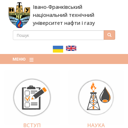
Перейти
Івано-Франківський
до
основного
національний технічний
вмісту
університет нафти і газу
ПОШУК
Пошук
ПОШУКОВА
ФОРМА
МЕНЮ
ВСТУП
НАУКА