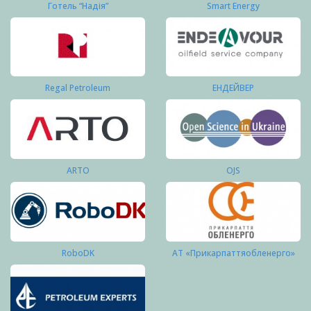
Готель “Надія”
Smart Energy
Regal Petroleum
ЕНДЕЙВЕР
ARTO
OJS
RoboDK
АТ «Прикарпаттяобленерго»