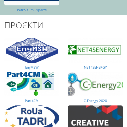
Petroleum Experts
ПРОЄКТИ
EnyMSW
NET4SENERGY
Part4СМ
C-Energy 2020