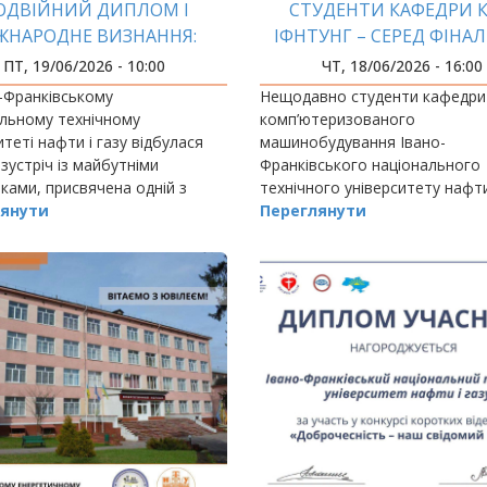
ОДВІЙНИЙ ДИПЛОМ І
СТУДЕНТИ КАФЕДРИ 
ЖНАРОДНЕ ВИЗНАННЯ:
ІФНТУНГ – СЕРЕД ФІНАЛ
ГІСТЕРСЬКА ПРОГРАМА
ВСЕУКРАЇНСЬКОЇ ОЛІМ
ПТ, 19/06/2026 - 10:00
ЧТ, 18/06/2026 - 16:00
IT4SEE В ІФНТУНГ
«ТЕХНОЛОГІЯ
-Франківському
Нещодавно студенти кафедри
МАШИНОБУДУВАННЯ – 2
льному технічному
комп’ютеризованого
итеті нафти і газу відбулася
машинобудування Івано-
зустріч із майбутніми
Франківського національного
ками, присвячена одній з
технічного університету нафти
спективніших міжнародних
янути
взяли участь у ІІ етапі Всеукр
Переглянути
х пропозицій університету —
олімпіади з дисципліни «Техно
вній магістерській програмі
машинобудування – 2026», що
відбулася у…