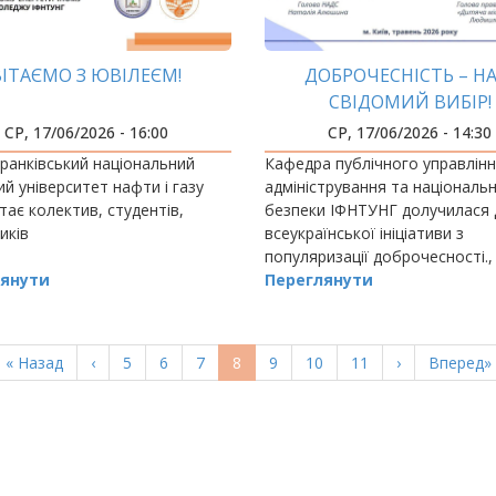
ВІТАЄМО З ЮВІЛЕЄМ!
ДОБРОЧЕСНІСТЬ – Н
СВІДОМИЙ ВИБІР!
СР, 17/06/2026 - 16:00
СР, 17/06/2026 - 14:30
ранківський національний
Кафедра публічного управлінн
ий університет нафти і газу
адміністрування та національн
тає колектив, студентів,
безпеки ІФНТУНГ долучилася 
иків
всеукраїнської ініціативи з
популяризації доброчесності.,
янути
долучившись до участі у конку
Переглянути
коротких відеоробіт «Доброче
– наш свідомий вибір!», який…
Перша
« Назад
Попередня
‹
Page
5
Page
6
Page
7
Поточна
8
Page
9
Page
10
Page
11
Наступна
›
Остання
Вперед»
сторінка
сторінка
сторінка
сторінка
сторінка