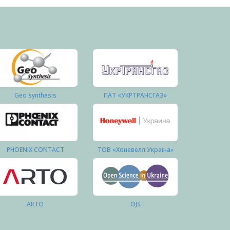
Geo synthesis
ПАТ «УКРТРАНСГАЗ»
PHOENIX CONTACT
ТОВ «Хоневелл Україна»
ARTO
OJS