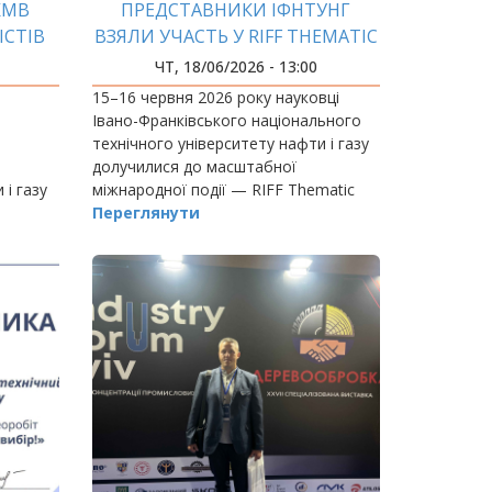
КМВ
ПРЕДСТАВНИКИ ІФНТУНГ
ІСТІВ
ВЗЯЛИ УЧАСТЬ У RIFF THEMATIC
ПІАДИ
SUMMIT У ЧЕХІЇ
ЧТ, 18/06/2026 - 13:00
15–16 червня 2026 року науковці
026»
Івано-Франківського національного
технічного університету нафти і газу
долучилися до масштабної
 і газу
міжнародної події — RIFF Thematic
аїнської
Summit, що проходила на базі
Переглянути
логія
Університету Масарика в місті Брно
(Чеська Республіка).