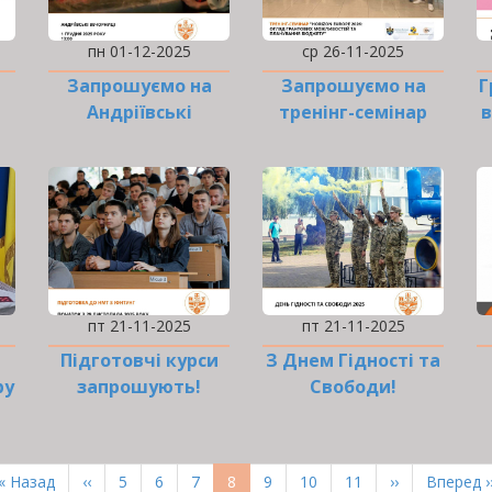
пн 01-12-2025
ср 26-11-2025
Запрошуємо на
Запрошуємо на
Г
Андріївські
тренінг-семінар
в
вечорниці
пт 21-11-2025
пт 21-11-2025
Підготовчі курси
З Днем Гідності та
ру
запрошують!
Свободи!
Перша
« Назад
Попередня
‹‹
Page
5
Page
6
Page
7
Поточна
8
Page
9
Page
10
Page
11
Наступна
››
Остання
Вперед ›