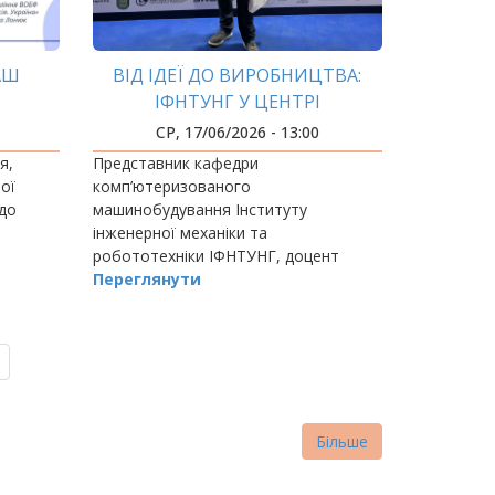
АШ
ВІД ІДЕЇ ДО ВИРОБНИЦТВА:
ІФНТУНГ У ЦЕНТРІ
ІНДУСТРІАЛЬНИХ ІННОВАЦІЙ
СР, 17/06/2026 - 13:00
INDUSTRY FORUM LVIV
я,
Представник кафедри
ої
комп’ютеризованого
до
машинобудування Інституту
інженерної механіки та
робототехніки ІФНТУНГ, доцент
рсі
Назар Костюк взяв участь у Industry
Переглянути
сність
Forum Lviv – одному з найбільших
індустріальних заходів Західної
України, що об’єднує…
Більше