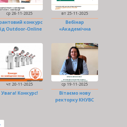
ср 26-11-2025
вт 25-11-2025
рантовий конкурс
Вебінар
ід Outdoor-Online
«Академічна
доброчесність:
сучасний дискурс»
чт 20-11-2025
ср 19-11-2025
Увага! Конкурс!
Вітаємо нову
ректорку КНУВС
›