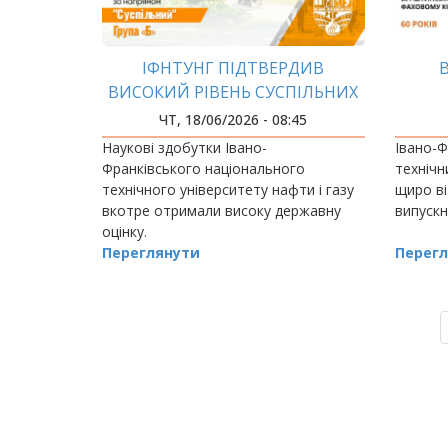
ІФНТУНГ ПІДТВЕРДИВ
ВИСОКИЙ РІВЕНЬ СУСПІЛЬНИХ
ДОСЛІДЖЕНЬ
ЧТ, 18/06/2026 - 08:45
Наукові здобутки Івано-
Івано-Ф
Франківського національного
технічн
технічного університету нафти і газу
щиро ві
вкотре отримали високу державну
випускн
оцінку.
Переглянути
Перегл
РОЗБИВКА
НА
СТОРІНКИ