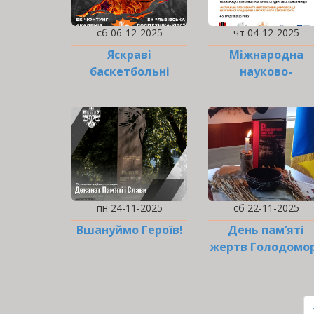
сб 06-12-2025
чт 04-12-2025
Яскраві
Міжнародна
баскетбольні
науково-
матчі в ІФНТУНГ!
практична
студентська
конференція
пн 24-11-2025
сб 22-11-2025
Вшануймо Героїв!
День пам’яті
жертв Голодомо
РОЗБИВКА
НА
СТОРІНКИ