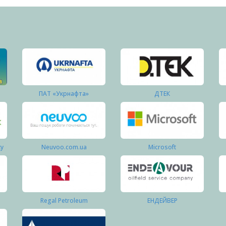
ПАТ «Укрнафта»
ДТЕК
ку
Neuvoo.com.ua
Microsoft
Regal Petroleum
ЕНДЕЙВЕР