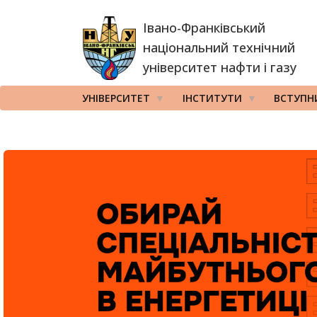
Перейти
Івано-Франківський
до
основного
національний технічний
вмісту
університет нафти і газу
УНІВЕРСИТЕТ
ІНСТИТУТИ
ВСТУПН