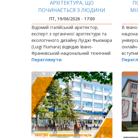
АРХІТЕКТУРА, ЩО
П
ПОЧИНАЄТЬСЯ З ЛЮДИНИ
МІ
МА
ПТ, 19/06/2026 - 17:00
Відомий італійський архітектор,
В Івано
експерт з органічної архітектури та
націона
екологічного дизайну Луїджі Фьюмара
універс
(Luigi Fiumara) відвідав Івано-
онлайн-
Франківський національний технічний
вступни
університет нафти і газу з гостьовою
Переглянути
найпер
Перегл
лекцією, яка стала справжньою
освітні
подією для…
англомо
«…