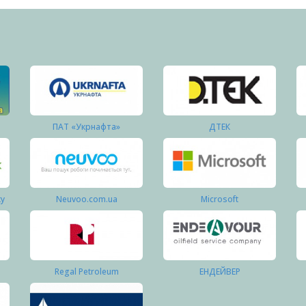
ПАТ «Укрнафта»
ДТЕК
ку
Neuvoo.com.ua
Microsoft
Regal Petroleum
ЕНДЕЙВЕР