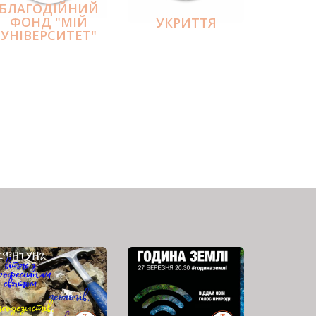
БЛАГОДІЙНИЙ
ФОНД "МІЙ
УКРИТТЯ
УНІВЕРСИТЕТ"