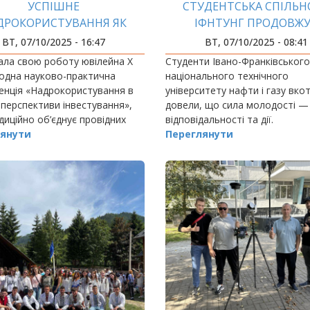
УСПІШНЕ
СТУДЕНТСЬКА СПІЛЬН
ДРОКОРИСТУВАННЯ ЯК
ІФНТУНГ ПРОДОВЖ
КЛИК НАЦІОНАЛЬНОГО
ПІДТРИМУВАТИ ЗС
ВТ, 07/10/2025 - 16:47
ВТ, 07/10/2025 - 08:41
МАСШТАБУ
ала свою роботу ювілейна Х
Студенти Івано-Франківського
одна науково-практична
національного технічного
енція «Надрокористування в
університету нафти і газу вко
: перспективи інвестування»,
довели, що сила молодості —
диційно об’єднує провідних
відповідальності та дії.
 галузі, науковців,
янути
Переглянути
вників державних установ та
 для…