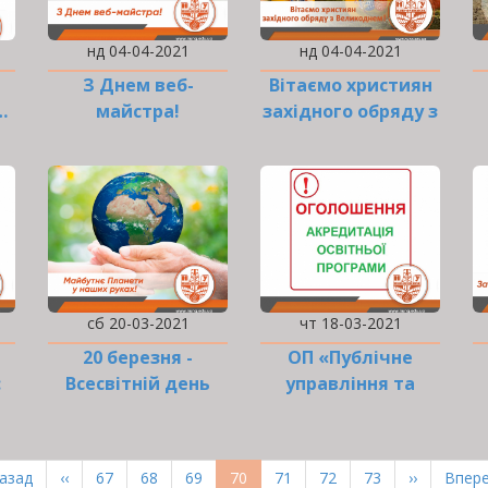
нд 04-04-2021
нд 04-04-2021
З Днем веб-
Вітаємо християн
…
майстра!
західного обряду з
Великоднем!
сб 20-03-2021
чт 18-03-2021
20 березня -
ОП «Публічне
:
Всесвітній день
управління та
Землі!
адміністрування»:
п
и
оn-line візит
експертної групи
рша
Назад
Попередня
‹‹
Page
67
Page
68
Page
69
Поточна
70
Page
71
Page
72
Page
73
Наступна
››
Оста
Впере