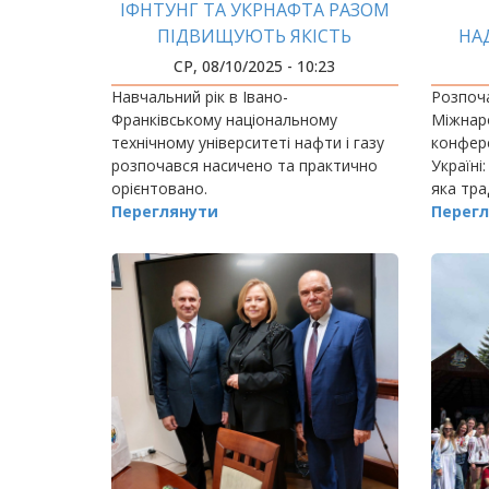
ІФНТУНГ ТА УКРНАФТА РАЗОМ
ПІДВИЩУЮТЬ ЯКІСТЬ
НА
ПІДГОТОВКИ ФАХІВЦІВ
ВИ
СР, 08/10/2025 - 10:23
Навчальний рік в Івано-
Розпоч
Франківському національному
Міжнар
технічному університеті нафти і газу
конфер
розпочався насичено та практично
Україні
орієнтовано.
яка тра
Переглянути
фахівців
Перегл
предста
бізнесу