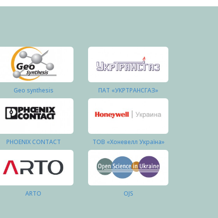
Geo synthesis
ПАТ «УКРТРАНСГАЗ»
PHOENIX CONTACT
ТОВ «Хоневелл Україна»
ARTO
OJS