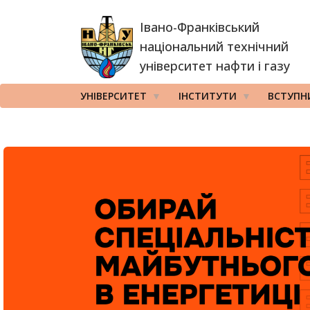
Перейти
Івано-Франківський
до
основного
національний технічний
вмісту
університет нафти і газу
УНІВЕРСИТЕТ
ІНСТИТУТИ
ВСТУПН