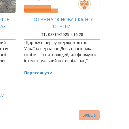
ЕРШЕ
ПОТУЖНА ОСНОВА ЯКІСНОЇ
АХ
ОСВІТИ
ПТ, 03/10/2025 - 16:28
ний
Щороку в першу неділю жовтня
 газу
Україна відзначає День працівника
ації
освіти — свято людей, які формують
her
інтелектуальний потенціал нації.
ься МОН
Переглянути
о банку.
ня
д»
нка
Більше