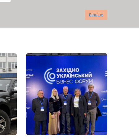
нка
Більше