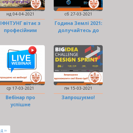
нд 04-04-2021
сб 27-03-2021
ІФНТУНГ вітає з
Година Землі 2021:
професійним
долучайтесь до
святом геологів,…
акції!
ср 17-03-2021
пн 15-03-2021
Вебінар про
Запрошуємо!
успішне
рацевлаштування
ння
д ››