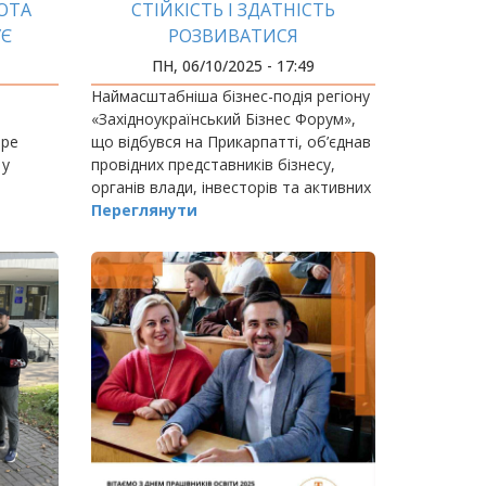
ОТА
СТІЙКІСТЬ І ЗДАТНІСТЬ
УЄ
РОЗВИВАТИСЯ
У
ПН, 06/10/2025 - 17:49
Наймасштабніша бізнес-подія регіону
«Західноукраїнський Бізнес Форум»,
тре
що відбувся на Прикарпатті, об’єднав
 у
провідних представників бізнесу,
органів влади, інвесторів та активних
громадян для обговорення
Переглянути
актуальних викликів та глобальних
тенденцій,…