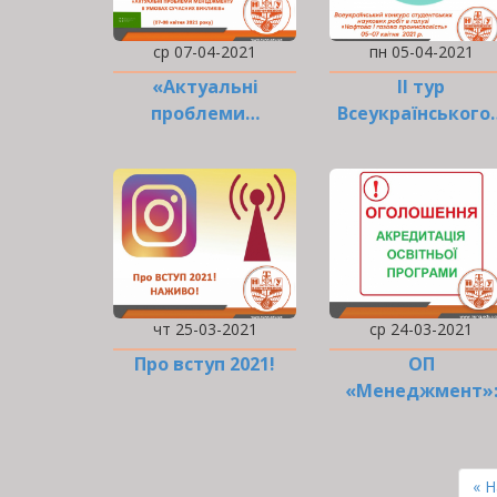
ср 07-04-2021
пн 05-04-2021
«Актуальні
ІІ тур
проблеми…
Всеукраїнського
чт 25-03-2021
ср 24-03-2021
Про вступ 2021!
ОП
«Менеджмент»
оn-line візит
експертної груп
РОЗБИВКА
НА
Пе
« 
СТОРІНКИ