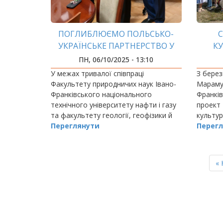
ПОГЛИБЛЮЄМО ПОЛЬСЬКО-
С
УКРАЇНСЬКЕ ПАРТНЕРСТВО У
К
СФЕРІ ОСВІТИ ТА НАУКИ
ПН, 06/10/2025 - 13:10
У межах тривалої співпраці
З берез
Факультету природничих наук Івано-
Марамур
Франківського національного
Франків
технічного університету нафти і газу
проект 
та факультету геології, геофізики й
культур
охорони навколишнього середовища
Переглянути
оцифро
Перегл
поколін
РОЗБИВКА
НА
П
« 
СТОРІНКИ
ст