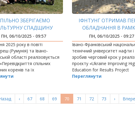
ПІЛЬНО ЗБЕРІГАЄМО
ІФНТУНГ ОТРИМАВ П
УЛЬТУРНУ СПАДЩИНУ
ОБЛАДНАННЯ В РАМК
ПРОЄКТУ UIHERP
ПН, 06/10/2025 - 09:57
ПН, 06/10/2025 - 09:27
ня 2025 року в повіті
Івано-Франківський національ
еш (Румунія) та Івано-
технічний університет нафти і
ській області реалізовується
зробив черговий крок у реаліз
«Перевідкриття спільних
проєкту «Ukraine Improving Hig
них коренів та їх
Education for Results Project
вування для майбутніх
янути
(UIHERP)», який впроваджуєт
Переглянути
ь – Root4Dig».
України за підтримки Світовог
ерша
Назад
Попередня
‹
Page
67
Page
68
Page
69
Поточна
70
Page
71
Page
72
Page
73
Наступна
›
Остан
Впере
орінка
сторінка
сторінка
сторінка
сторі