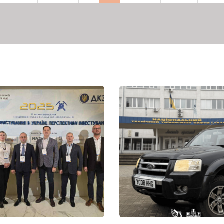
рінка
сторінка
сторінка
сторінка
сторі