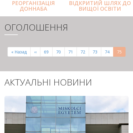
РЕОРГАНІЗАЦІЯ
ВІДКРИТИЙ ШЛЯХ ДО
ДОННАБА
ВИЩОЇ ОСВІТИ
ОГОЛОШЕННЯ
РОЗБИВКА
НА
Перша
« Назад
Попередня
‹‹
Page
69
Page
70
Page
71
Page
72
Page
73
Page
74
Поточн
75
СТОРІНКИ
сторінка
сторінка
сторінк
АКТУАЛЬНІ НОВИНИ