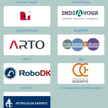
Готель “Надія”
Smart Energy
Regal Petroleum
ЕНДЕЙВЕР
ARTO
OJS
RoboDK
АТ «Прикарпаттяобленерго»