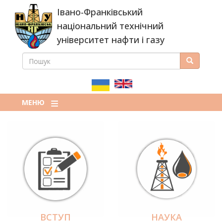
Перейти
Івано-Франківський
до
основного
національний технічний
вмісту
університет нафти і газу
ПОШУК
Пошук
ПОШУКОВА
ФОРМА
МЕНЮ
ВСТУП
НАУКА