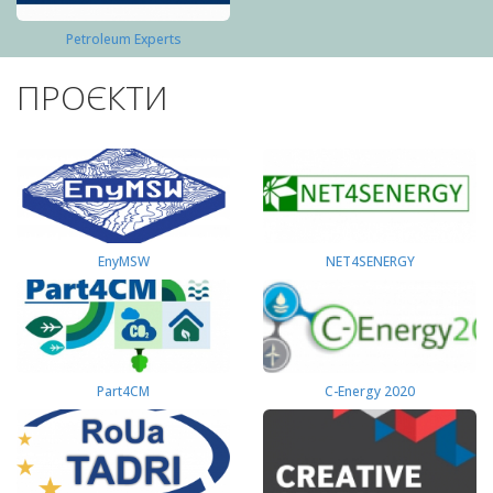
Petroleum Experts
ПРОЄКТИ
EnyMSW
NET4SENERGY
Part4СМ
C-Energy 2020