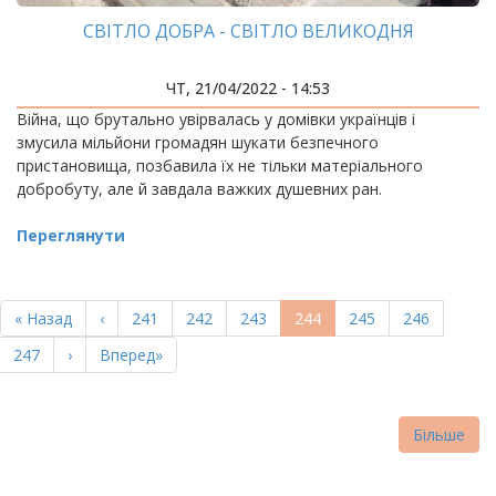
СВІТЛО ДОБРА - СВІТЛО ВЕЛИКОДНЯ
ЧТ, 21/04/2022 - 14:53
Війна, що брутально увірвалась у домівки українців і
змусила мільйони громадян шукати безпечного
пристановища, позбавила їх не тільки матеріального
добробуту, але й завдала важких душевних ран.
Переглянути
РОЗБИВКА
НА
Перша
« Назад
Попередня
‹
Page
241
Page
242
Page
243
Поточна
244
Page
245
Page
246
СТОРІНКИ
сторінка
сторінка
сторінка
Page
247
Наступна
›
Остання
Вперед»
сторінка
сторінка
Більше