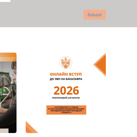
нка
Більше