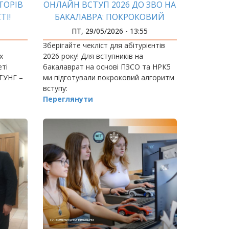
ТОРІВ
ОНЛАЙН ВСТУП 2026 ДО ЗВО НА
ТІ!
БАКАЛАВРА: ПОКРОКОВИЙ
АЛГОРИТМ
ПТ, 29/05/2026 - 13:55
Зберігайте чекліст для абітурієнтів
х
2026 року! Для вступників на
еті
бакалаврат на основі ПЗСО та НРК5
НТУНГ –
ми підготували покроковий алгоритм
вступу:
б’єднує
Переглянути
,