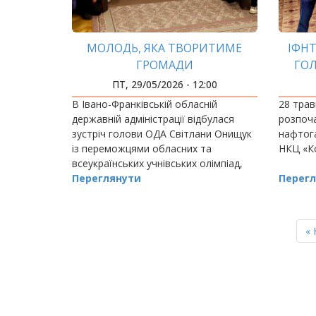
МОЛОДЬ, ЯКА ТВОРИТИМЕ
ІФНТ
ГРОМАДИ
ГО
К
ПТ, 29/05/2026 - 12:00
В Івано-Франківській обласній
28 трав
державній адміністрації відбулася
розпоча
зустріч голови ОДА Світлани Онищук
нафтог
із переможцями обласних та
НКЦ «Ко
всеукраїнських учнівських олімпіад,
конкурсів і наукових змагань, а також
Переглянути
Перегл
їхніми наставниками — людьми, які
щодня…
РОЗБИВКА
НА
П
« 
СТОРІНКИ
ст