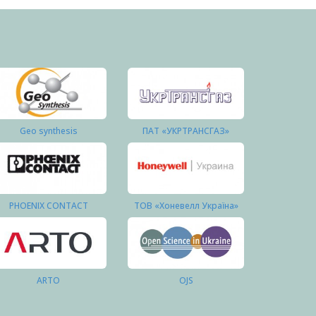
Geo synthesis
ПАТ «УКРТРАНСГАЗ»
PHOENIX CONTACT
ТОВ «Хоневелл Україна»
ARTO
OJS