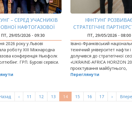
УНГ – СЕРЕД УЧАСНИКІВ
ІФНТУНГ РОЗВИВА
ЛОВНОЇ НАФТОГАЗОВОЇ
СТРАТЕГІЧНЕ ПАРТНЕРС
ОНФЕРЕНЦІЇ УКРАЇНИ
КРАЇНАМИ АФРИК
ПТ, 29/05/2026 - 09:30
ПТ, 29/05/2026 - 08:00
ня 2026 року у Львові
Івано-Франківський національ
ла роботу ХІІІ Міжнародна
технічний університет нафти і
азова конференція Ньюфолк
долучився до стратегічної сесі
лтюбінг. ГРП. Бурові сервіси.
«UKRAINE-AFRICA HORIZON 20
проєктування майбутнього,
янути
міжнародна академічна співпр
Переглянути
яка відбулася у Дипломатичні
академії України імені…
ерша
Назад
Попередня
‹
Page
11
Page
12
Page
13
Поточна
14
Page
15
Page
16
Page
17
Наступна
›
Остан
Впере
орінка
сторінка
сторінка
сторінка
сторі