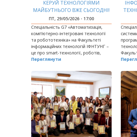
КЕРУЙ ТЕХНОЛОГІЯМИ
ІНФ
МАЙБУТНЬОГО ВЖЕ СЬОГОДНІ!
ТЕХН
С
ПТ, 29/05/2026 - 17:00
ТЕ
Спеціальність G7 «Автоматизація,
Спеціал
комп’ютерно-інтегровані технології
системи
та робототехніка» на Факультеті
програм
інформаційних технологій ІФНТУНГ –
техноло
це про smart-технології, роботів,
Факульт
автоматизовані системи та Індустрію
Переглянути
ІФНТУНГ
Перегл
4.0.
просто 
а ство