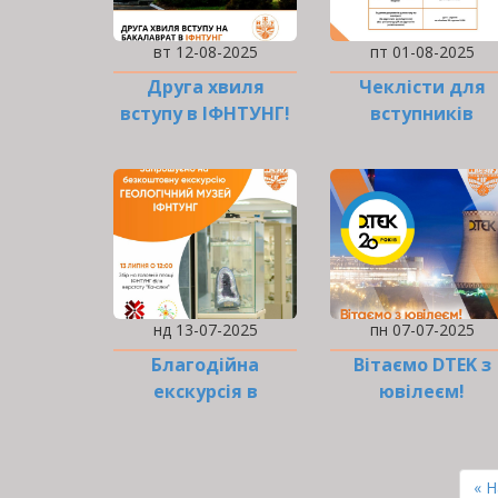
вт 12-08-2025
пт 01-08-2025
Друга хвиля
Чеклісти для
вступу в ІФНТУНГ!
вступників
нд 13-07-2025
пн 07-07-2025
Благодійна
Вітаємо DTEK з
екскурсія в
ювілеєм!
Геологічний музей
РОЗБИВКА
НА
Пе
« 
СТОРІНКИ