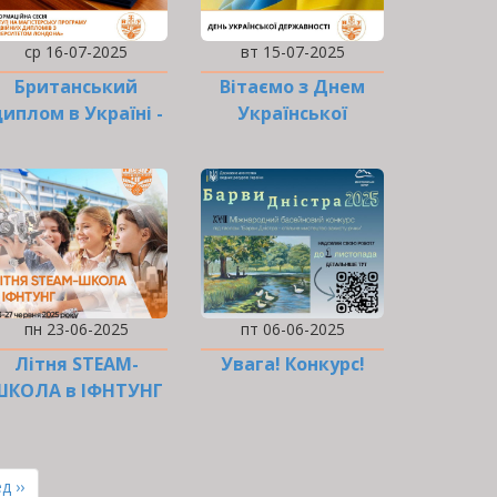
ср 16-07-2025
вт 15-07-2025
Британський
Вітаємо з Днем
иплом в Україні -
Української
це реальність!
Державності!
пн 23-06-2025
пт 06-06-2025
Літня STEAM-
Увага! Конкурс!
ШКОЛА в ІФНТУНГ
для учнів 3–7
класів!
ння
д ››