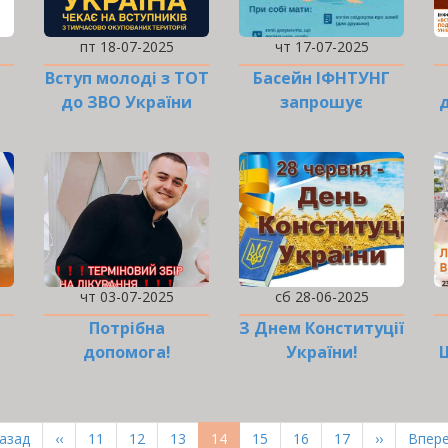
пт 18-07-2025
чт 17-07-2025
Вступ молоді з ТОТ
Басейн ІФНТУНГ
до ЗВО України
запрошує
д
ветеранів
чт 03-07-2025
сб 28-06-2025
Потрібна
З Днем Конституції
допомога!
України!
рша
Назад
Попередня
‹‹
Page
11
Page
12
Page
13
Поточна
14
Page
15
Page
16
Page
17
Наступна
››
Оста
Впере