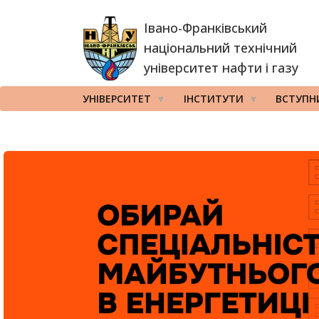
Перейти
Івано-Франківський
до
основного
національний технічний
вмісту
університет нафти і газу
УНІВЕРСИТЕТ
ІНСТИТУТИ
ВСТУПН
ВСТУП 2026