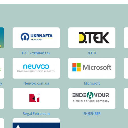
ПАТ «Укрнафта»
ДТЕК
ку
Neuvoo.com.ua
Microsoft
Regal Petroleum
ЕНДЕЙВЕР