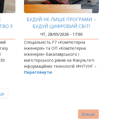
Є
БУДУЙ НЕ ЛИШЕ ПРОГРАМИ –
ТВО З
БУДУЙ ЦИФРОВИЙ СВІТ!
И
ЧТ, 28/05/2026 - 17:00
ний
Спеціальність F7 «Комп’ютерна
 газу
інженерія» та ОП «Комп’ютерна
ї
інженерія» бакалаврського і
30:
магістерського рівнів на Факультеті
інформаційних технологій ІФНТУНГ –
аця»,
це про тих, хто хоче не просто
Переглянути
й
програмувати, а розуміти, як працює
вся ІТ-система: від «…
ня
д»
нка
Більше