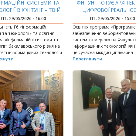
ОРМАЦІЙНІ СИСТЕМИ ТА
ІФНТУНГ ГОТУЄ АРХІТЕК
ОЛОГІЇ В ІФНТУНГ – ТВІЙ
ЦИФРОВОЇ РЕАЛЬНОС
ТАРТ У СВІТ ВЕЛИКИХ
ПТ, 29/05/2026 - 16:00
ПТ, 29/05/2026 - 15:00
ХНОЛОГІЙ ТА ВЕЛИКИХ
ьність F6 «Інформаційні
Освітня програма «Програмне
МОЖЛИВОСТЕЙ!
 та технології» та освітня
забезпечення веборієнтовани
а «Інформаційні системи та
систем та мереж» на Факульт
гії» бакалаврського рівня на
інформаційних технологій ІФ
еті інформаційних технологій
це сучасна міждисциплінарна
 – для тих, хто хоче не
янути
бакалаврська програма, яка о
Переглянути
користуватися технологіями,
спеціальності G5 «Електроніка
рювати…
електронні комунікації,…