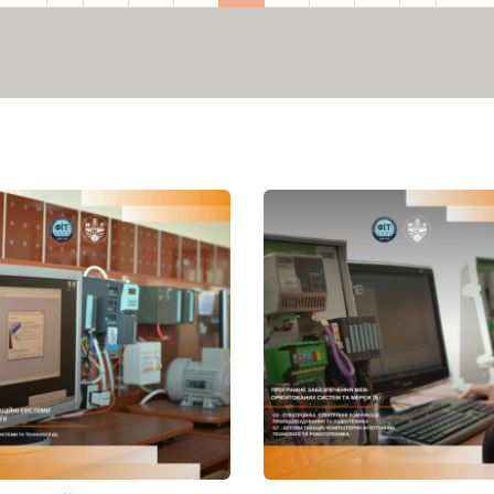
рінка
сторінка
сторінка
сторінка
сторі