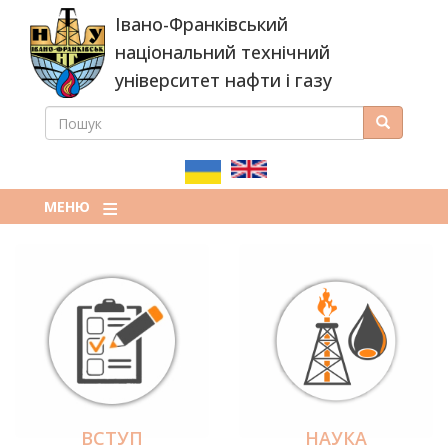
Перейти
Івано-Франківський
до
основного
національний технічний
вмісту
університет нафти і газу
ПОШУК
Пошук
ПОШУКОВА
ФОРМА
МЕНЮ
ВСТУП
НАУКА