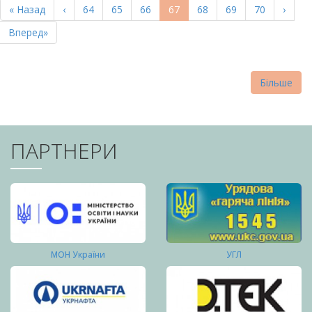
Перша
« Назад
Попередня
‹
Page
64
Page
65
Page
66
Поточна
67
Page
68
Page
69
Page
70
Насту
›
СТОРІНКИ
сторінка
сторінка
сторінка
сторі
Остання
Вперед»
сторінка
Більше
ПАРТНЕРИ
МОН України
УГЛ