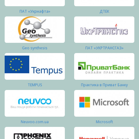
ПАТ «Укрнафта»
ДТЕК
Geo synthesis
ПАТ «УКРТРАНСГАЗ»
TEMPUS
Практика в Приват Банку
Neuvoo.com.ua
Microsoft