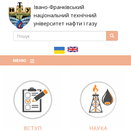
Перейти
Івано-Франківський
до
основного
національний технічний
вмісту
університет нафти і газу
ПОШУК
Пошук
ПОШУКОВА
ФОРМА
МЕНЮ
ВСТУП
НАУКА