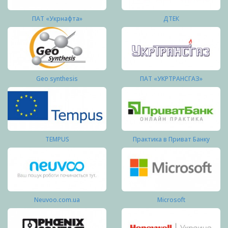
ПАТ «Укрнафта»
ДТЕК
Geo synthesis
ПАТ «УКРТРАНСГАЗ»
TEMPUS
Практика в Приват Банку
Neuvoo.com.ua
Microsoft