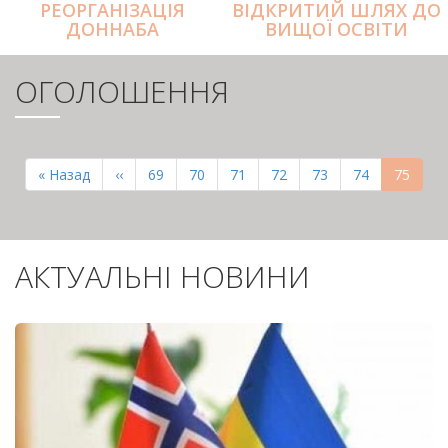
РЕОРГАНІЗАЦІЯ
ВІДКРИТИЙ ШЛЯХ ДО
ДОННАБА
ВИЩОЇ ОСВІТИ
ОГОЛОШЕННЯ
РОЗБИВКА
НА
Перша
« Назад
Попередня
‹‹
Page
69
Page
70
Page
71
Page
72
Page
73
Page
74
Поточн
75
СТОРІНКИ
сторінка
сторінка
сторінк
АКТУАЛЬНІ НОВИНИ