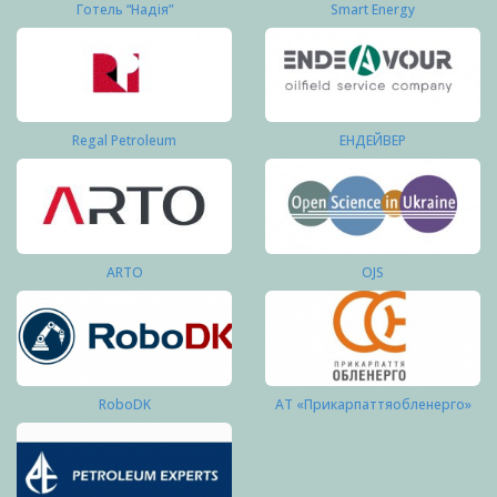
Готель “Надія”
Smart Energy
Regal Petroleum
ЕНДЕЙВЕР
ARTO
OJS
RoboDK
АТ «Прикарпаттяобленерго»