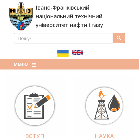
Перейти
Івано-Франківський
до
основного
національний технічний
вмісту
університет нафти і газу
ПОШУК
Пошук
ПОШУКОВА
ФОРМА
МЕНЮ
ВСТУП
НАУКА