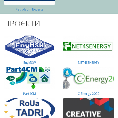
Petroleum Experts
ПРОЄКТИ
EnyMSW
NET4SENERGY
Part4СМ
C-Energy 2020