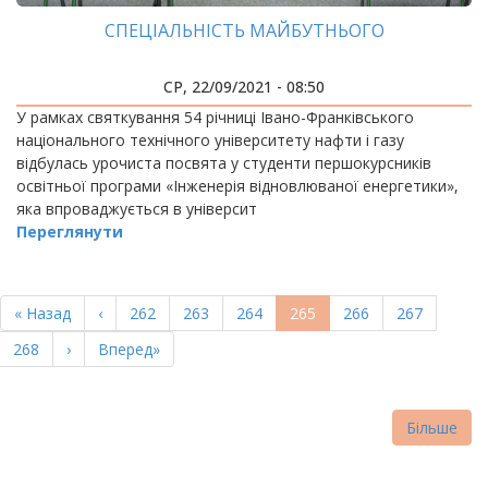
СПЕЦІАЛЬНІСТЬ МАЙБУТНЬОГО
СР, 22/09/2021 - 08:50
У рамках святкування 54 річниці Івано-Франківського
національного технічного університету нафти і газу
відбулась урочиста посвята у студенти першокурсників
освітньої програми «Інженерія відновлюваної енергетики»,
яка впроваджується в університ
Переглянути
РОЗБИВКА
НА
Перша
« Назад
Попередня
‹
Page
262
Page
263
Page
264
Поточна
265
Page
266
Page
267
СТОРІНКИ
сторінка
сторінка
сторінка
Page
268
Наступна
›
Остання
Вперед»
сторінка
сторінка
Більше