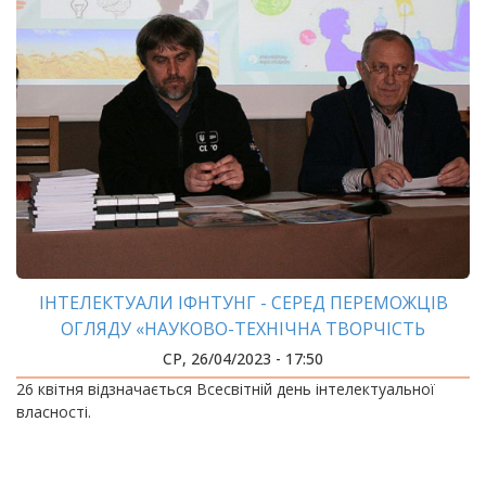
ІНТЕЛЕКТУАЛИ ІФНТУНГ - СЕРЕД ПЕРЕМОЖЦІВ
ОГЛЯДУ «НАУКОВО-ТЕХНІЧНА ТВОРЧІСТЬ
ПРИКАРПАТТЯ»
СР, 26/04/2023 - 17:50
26 квітня відзначається Всесвітній день інтелектуальної
власності.