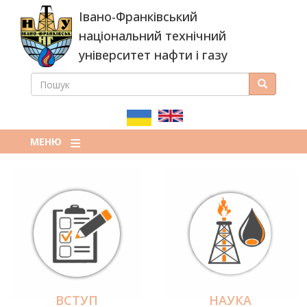
Перейти
Івано-Франківський
до
основного
національний технічний
вмісту
університет нафти і газу
ПОШУК
Пошук
ПОШУКОВА
ФОРМА
МЕНЮ
ВСТУП
НАУКА