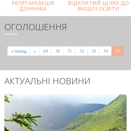
РЕОРГАНІЗАЦІЯ
ВІДКРИТИЙ ШЛЯХ ДО
ДОННАБА
ВИЩОЇ ОСВІТИ
ОГОЛОШЕННЯ
РОЗБИВКА
НА
Перша
« Назад
Попередня
‹‹
Page
69
Page
70
Page
71
Page
72
Page
73
Page
74
Поточн
75
СТОРІНКИ
сторінка
сторінка
сторінк
АКТУАЛЬНІ НОВИНИ