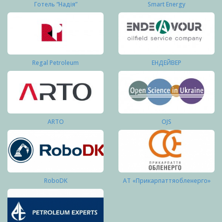
Готель “Надія”
Smart Energy
Regal Petroleum
ЕНДЕЙВЕР
ARTO
OJS
RoboDK
АТ «Прикарпаттяобленерго»