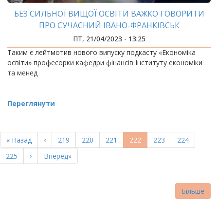
БЕЗ СИЛЬНОЇ ВИЩОЇ ОСВІТИ ВАЖКО ГОВОРИТИ
ПРО СУЧАСНИЙ ІВАНО-ФРАНКІВСЬК
ПТ, 21/04/2023 - 13:25
Таким є лейтмотив нового випуску подкасту «Економіка
освіти» професорки кафедри фінансів Інституту економіки
та менед
Переглянути
РОЗБИВКА
НА
Перша
« Назад
Попередня
‹
Page
219
Page
220
Page
221
Поточна
222
Page
223
Page
224
СТОРІНКИ
сторінка
сторінка
сторінка
Page
225
Наступна
›
Остання
Вперед»
сторінка
сторінка
Більше