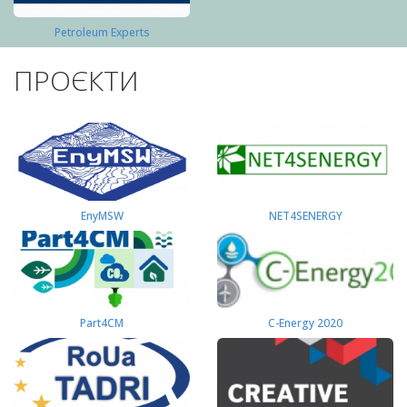
Petroleum Experts
ПРОЄКТИ
EnyMSW
NET4SENERGY
Part4СМ
C-Energy 2020