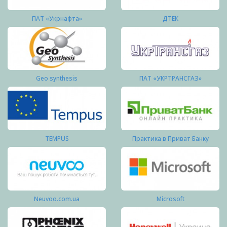
ПАТ «Укрнафта»
ДТЕК
Geo synthesis
ПАТ «УКРТРАНСГАЗ»
TEMPUS
Практика в Приват Банку
Neuvoo.com.ua
Microsoft