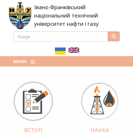
Перейти
Івано-Франківський
до
основного
національний технічний
вмісту
університет нафти і газу
ПОШУК
Пошук
ПОШУКОВА
ФОРМА
МЕНЮ
ВСТУП
НАУКА