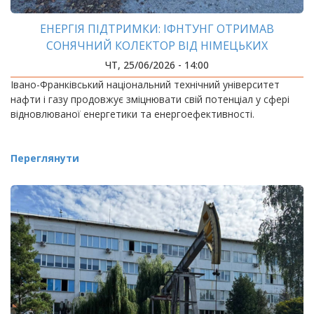
ЕНЕРГІЯ ПІДТРИМКИ: ІФНТУНГ ОТРИМАВ
СОНЯЧНИЙ КОЛЕКТОР ВІД НІМЕЦЬКИХ
БЛАГОДІЙНИКІВ
ЧТ, 25/06/2026 - 14:00
Івано-Франківський національний технічний університет
нафти і газу продовжує зміцнювати свій потенціал у сфері
відновлюваної енергетики та енергоефективності.
Переглянути