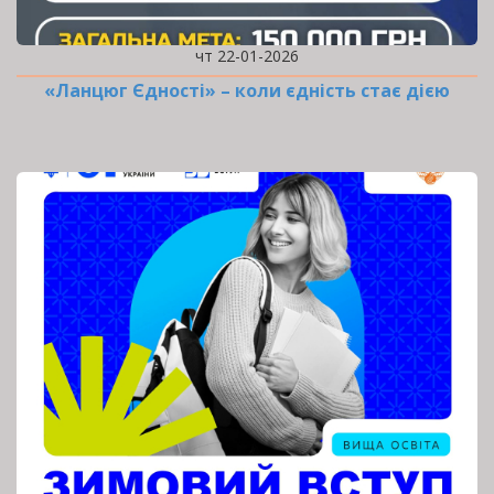
чт 22-01-2026
«Ланцюг Єдності» – коли єдність стає дією