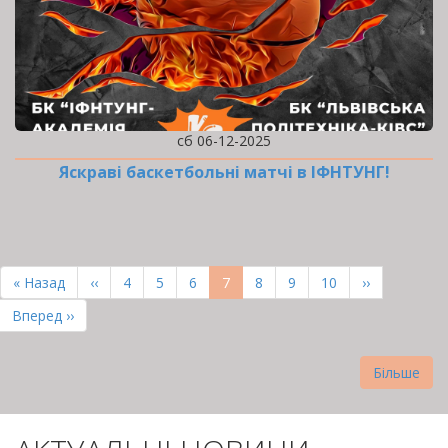
сб 06-12-2025
Яскраві баскетбольні матчі в ІФНТУНГ!
РОЗБИВКА
НА
Перша
« Назад
Попередня
‹‹
Page
4
Page
5
Page
6
Поточна
7
Page
8
Page
9
Page
10
Наступна
››
СТОРІНКИ
сторінка
сторінка
сторінка
сторінка
Остання
Вперед ››
сторінка
Більше