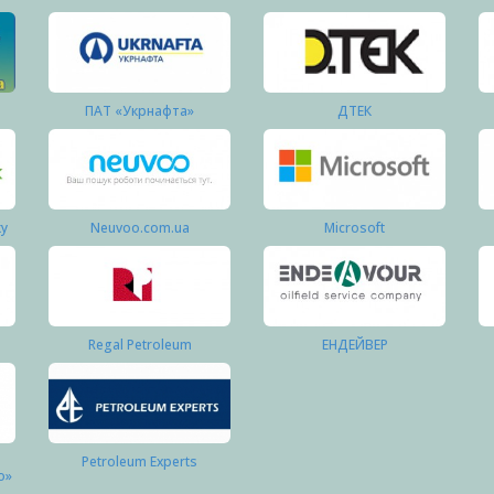
ПАТ «Укрнафта»
ДТЕК
ку
Neuvoo.com.ua
Microsoft
Regal Petroleum
ЕНДЕЙВЕР
Petroleum Experts
о»