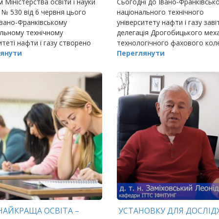
 Міністерства освіти і науки
Сьогодні до Івано-Франківськ
 № 530 від 6 червня цього
національного технічного
Івано-Франківському
університету нафти і газу заві
льному технічному
делегація Дрогобицького меха
итеті нафти і газу створено
технологічного фахового кол
еціалізовану вчену раду (Д
янути
складі директора Богдана Зві
Переглянути
05) з профілю 21.06.01
завідувача денним відділення
ічна безпека» з …
НАЙКРАЩА ОСВІТА –
УСТАНОВКУ ДЛЯ ДОСЛІД