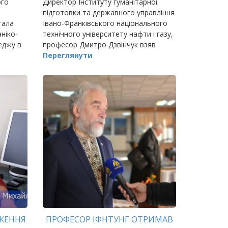
ого
Директор Інституту гуманітарної
підготовки та державного управління
тала
Івано-Франківського національного
ніко-
технічного університету нафти і газу,
еджу в
професор Дмитро Дзвінчук взяв
ра та
участь круглому столі «Людський
Переглянути
м…
капітал, співпраця молоді та
розвиток молод
ЖЕННЯ
ПРОФЕСОР ІФНТУНГ ОТРИМАВ