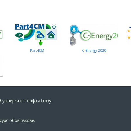
Part4СМ
C-Energy 2020
 університет нафти і газу.
сурс обов'язкове.