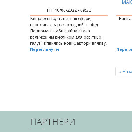
МАК
ПТ, 10/06/2022 - 09:32
Вища освіта, як всі інші сфери,
Навіга
переживає зараз складний період.
Повномасштабна війна стала
величезним викликом для освітньої
галузі, з’явились нові фактори впливу,
до яких освіту ніхто не готував.
Переглянути
Перегл
РОЗБИВКА
НА
Перш
« Наз
СТОРІНКИ
сторін
ПАРТНЕРИ