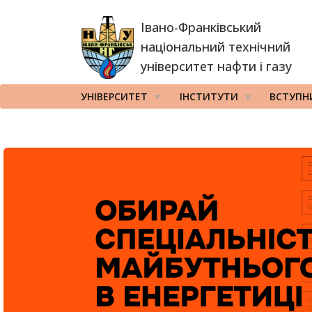
Перейти
Івано-Франківський
до
основного
національний технічний
вмісту
університет нафти і газу
УНІВЕРСИТЕТ
ІНСТИТУТИ
ВСТУПН