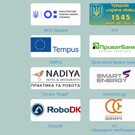
МОН України
УГЛ
TEMPUS
Практика в Приват Бан
Готель “Надія”
Smart Energy
RoboDK
АТ
«Прикарпаттяобленерг