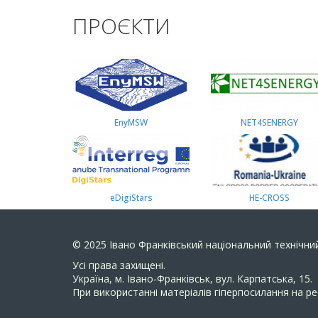
ПРОЄКТИ
EnyMSW
NET4SENERGY
eDigiStars
HE-CROSS
© 2025
Івано Франківський національний технічний
Усi права захищенi.
Україна, м. Івано-Франківськ, вул. Карпатська, 15.
При використанні матеріалів гіперпосилання на ре