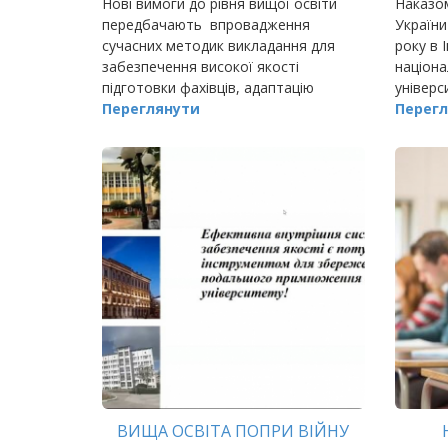
Нові вимоги до рівня вищої освіти
Наказом
передбачають впровадження
України
сучасних методик викладання для
року в 
забезпечення високої якості
націона
підготовки фахівців, адаптацію
універс
освітньо-професійних програм (ОПП)
Переглянути
нову сп
Перегл
до сучасних вимог роботодавців, а
20.052.
також залучення п
«Еколог
ВИЩА ОСВІТА ПОПРИ ВІЙНУ