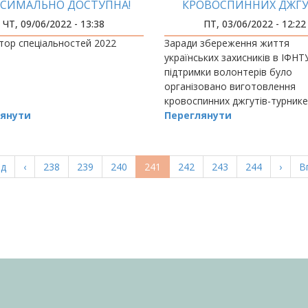
СИМАЛЬНО ДОСТУПНА!
КРОВОСПИННИХ ДЖГУ
РОЗРОБИЛИ В ІФНТУ
ЧТ, 09/06/2022 - 13:38
ПТ, 03/06/2022 - 12:22
тор спеціальностей 2022
Заради збереження життя
українських захисників в ІФНТ
підтримки волонтерів було
організовано виготовлення
кровоспинних джгутів-турнике
янути
типу CAT для Зб
Переглянути
а
ад
Попередня
‹
Page
238
Page
239
Page
240
Поточна
241
Page
242
Page
243
Page
244
Насту
›
О
В
ка
сторінка
сторінка
сторі
с