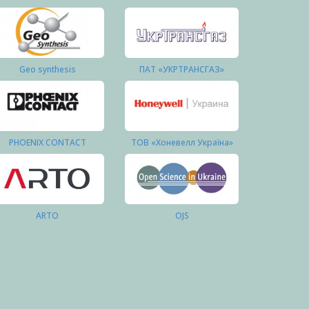
Geo synthesis
ПАТ «УКРТРАНСГАЗ»
PHOENIX CONTACT
ТОВ «Хоневелл Україна»
ARTO
OJS