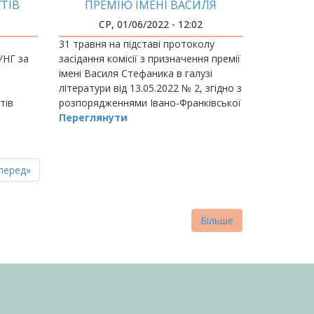
ТІВ
ПРЕМІЮ ІМЕНІ ВАСИЛЯ
НГ
СТЕФАНИКА
СР, 01/06/2022 - 12:02
31 травня на підставі протоколу
УНГ за
засідання комісії з призначення премії
імені Василя Стефаника в галузі
літератури від 13.05.2022 № 2, згідно з
тів
розпорядженнями Івано-Франківської
обласної державної адміністрації та
Переглянути
обласної ради від 22.02.2010 №…
пна
стання
перед»
нка
торінка
Більше