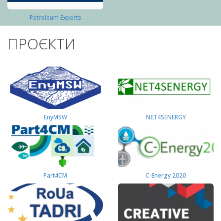
Petroleum Experts
ПРОЄКТИ
EnyMSW
NET4SENERGY
Part4СМ
C-Energy 2020