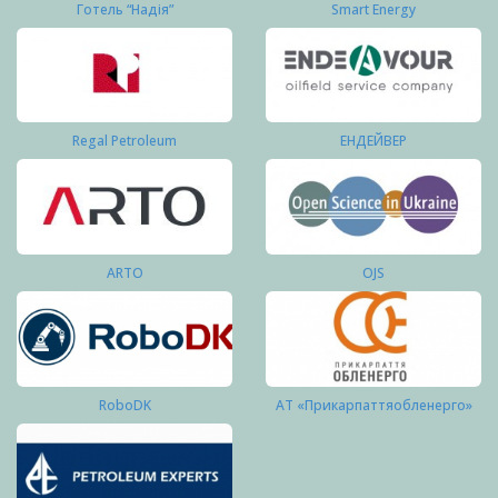
Готель “Надія”
Smart Energy
Regal Petroleum
ЕНДЕЙВЕР
ARTO
OJS
RoboDK
АТ «Прикарпаттяобленерго»