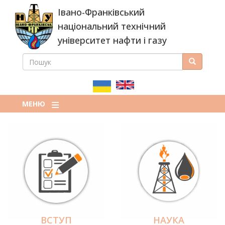
Перейти
Івано-Франківський
до
основного
національний технічний
вмісту
університет нафти і газу
ПОШУК
Пошук
ПОШУКОВА
ФОРМА
МЕНЮ
ВСТУП
НАУКА