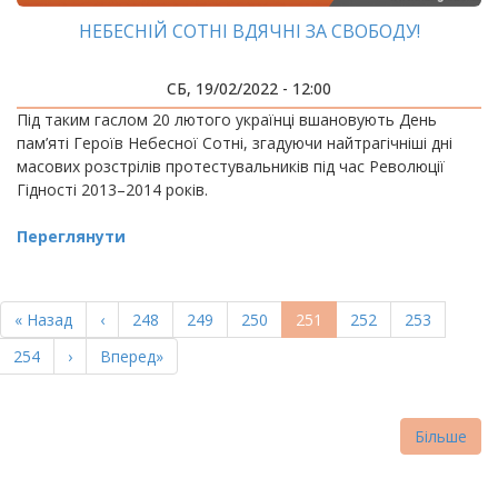
НЕБЕСНІЙ СОТНІ ВДЯЧНІ ЗА СВОБОДУ!
СБ, 19/02/2022 - 12:00
Під таким гаслом 20 лютого українці вшановують День
пам’яті Героїв Небесної Сотні, згадуючи найтрагічніші дні
масових розстрілів протестувальників під час Революції
Гідності 2013–2014 років.
Переглянути
РОЗБИВКА
НА
Перша
« Назад
Попередня
‹
Page
248
Page
249
Page
250
Поточна
251
Page
252
Page
253
СТОРІНКИ
сторінка
сторінка
сторінка
Page
254
Наступна
›
Остання
Вперед»
сторінка
сторінка
Більше