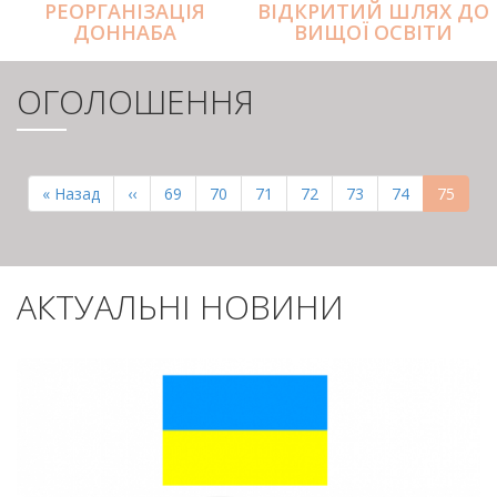
РЕОРГАНІЗАЦІЯ
ВІДКРИТИЙ ШЛЯХ ДО
ДОННАБА
ВИЩОЇ ОСВІТИ
ОГОЛОШЕННЯ
РОЗБИВКА
НА
Перша
« Назад
Попередня
‹‹
Page
69
Page
70
Page
71
Page
72
Page
73
Page
74
Поточн
75
СТОРІНКИ
сторінка
сторінка
сторінк
АКТУАЛЬНІ НОВИНИ