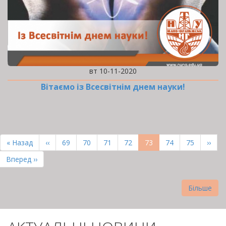
вт 10-11-2020
Вітаємо із Всесвітнім днем науки!
РОЗБИВКА
НА
Перша
« Назад
Попередня
‹‹
Page
69
Page
70
Page
71
Page
72
Поточна
73
Page
74
Page
75
Наст
››
СТОРІНКИ
сторінка
сторінка
сторінка
сторі
Остання
Вперед ››
сторінка
Більше