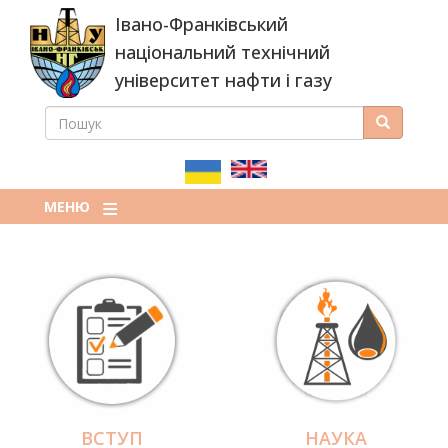
Перейти
Івано-Франківський
до
основного
національний технічний
вмісту
університет нафти і газу
ПОШУК
Пошук
ПОШУКОВА
ФОРМА
МЕНЮ
ВСТУП
НАУКА