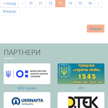
Перша
« Назад
Попередня
‹
Page
70
Page
71
Page
72
Поточна
73
Page
74
Page
75
Page
76
Насту
›
СТОРІНКИ
сторінка
сторінка
сторінка
сторі
Остання
Вперед»
сторінка
Більше
ПАРТНЕРИ
МОН України
УГЛ