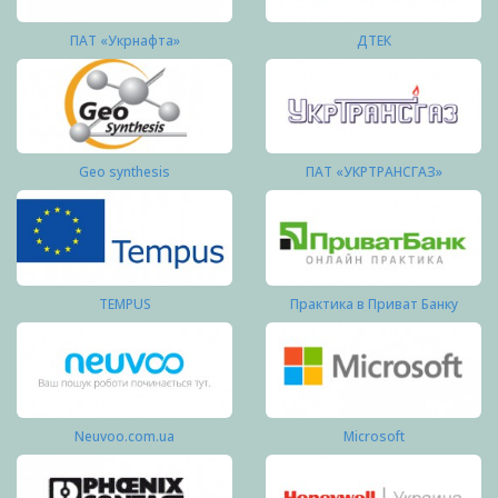
ПАТ «Укрнафта»
ДТЕК
Geo synthesis
ПАТ «УКРТРАНСГАЗ»
TEMPUS
Практика в Приват Банку
Neuvoo.com.ua
Microsoft