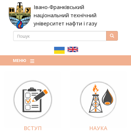
Перейти
Івано-Франківський
до
основного
національний технічний
вмісту
університет нафти і газу
ПОШУК
Пошук
ПОШУКОВА
ФОРМА
МЕНЮ
ВСТУП
НАУКА