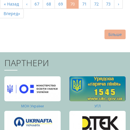
Перша
« Назад
Попередня
‹
Page
67
Page
68
Page
69
Поточна
70
Page
71
Page
72
Page
73
Насту
›
СТОРІНКИ
сторінка
сторінка
сторінка
сторі
Остання
Вперед»
сторінка
Більше
ПАРТНЕРИ
МОН України
УГЛ