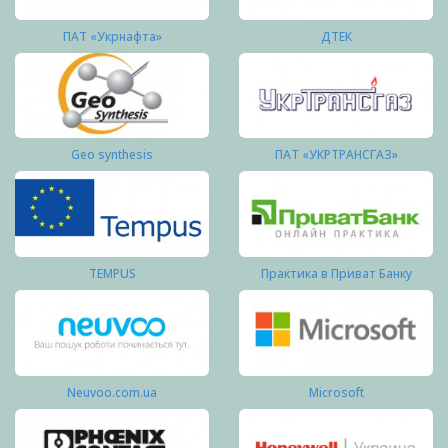
ПАТ «Укрнафта»
ДТЕК
Geo synthesis
ПАТ «УКРТРАНСГАЗ»
TEMPUS
Практика в Приват Банку
Neuvoo.com.ua
Microsoft